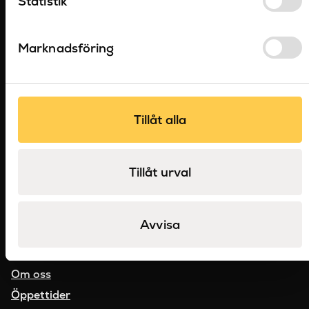
Statistik
Marknadsföring
Sockerbruksgatan 3C, 531 40 Lidköping
Telefon:
0510-48 58 90
Tillåt alla
E-post:
info@sanova.se
Produkter
Varumärken
Tillåt urval
Återförsäljare
Kataloger
Avvisa
Referensprojekt
Outlet
Om oss
Öppettider