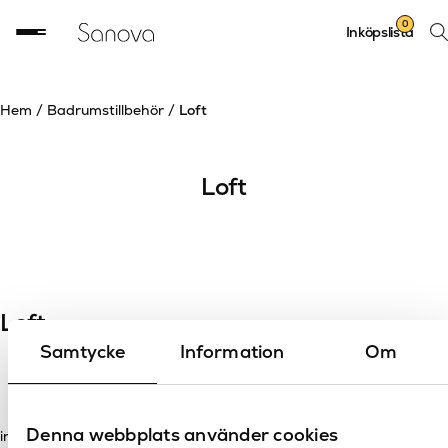
Sök
0
Inköpslista
prod
Hem
/
Badrumstillbehör
/
Loft
Loft
Loft
Samtycke
Information
Om
Denna webbplats använder cookies
inga resultat hittades