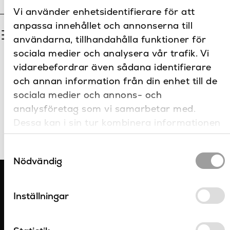
Vi använder enhetsidentifierare för att
anpassa innehållet och annonserna till
Filter
användarna, tillhandahålla funktioner för
sociala medier och analysera vår trafik. Vi
vidarebefordrar även sådana identifierare
Inga resultat hittades
och annan information från din enhet till de
sociala medier och annons- och
analysföretag som vi samarbetar med.
Dessa kan i sin tur kombinera informationen
med annan information som du har
Samtyckesval
tillhandahållit eller som de har samlat in när
Nödvändig
du har använt deras tjänster.
Inställningar