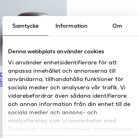
Samtycke
Information
Om
Denna webbplats använder cookies
Vi använder enhetsidentifierare för att
anpassa innehållet och annonserna till
Duravit tvålkopp Starck T
Tvålkopp Roma 1024
användarna, tillhandahålla funktioner för
Duravit
Stella
Starck T
Roma
sociala medier och analysera vår trafik. Vi
vidarebefordrar även sådana identifierare
och annan information från din enhet till de
sociala medier och annons- och
analysföretag som vi samarbetar med.
Dessa kan i sin tur kombinera informationen
med annan information som du har