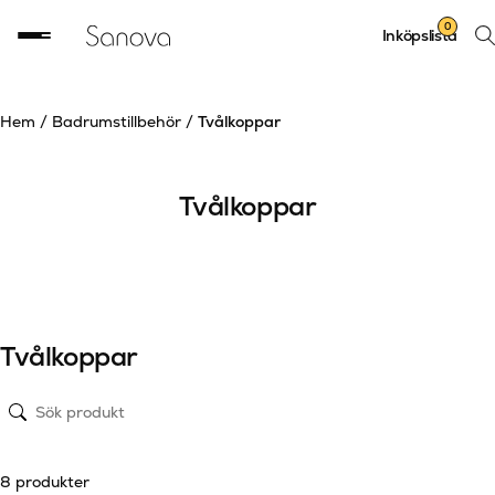
Sök
0
Inköpslista
prod
Hem
/
Badrumstillbehör
/
Tvålkoppar
Tvålkoppar
Tvålkoppar
8 produkter