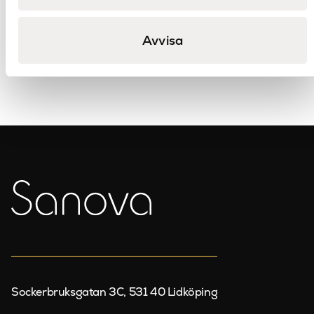
Första
Föregående
Nästa
Sista
Avvisa
1
sidan
sida
sida
sidan
Sockerbruksgatan 3C, 531 40 Lidköping