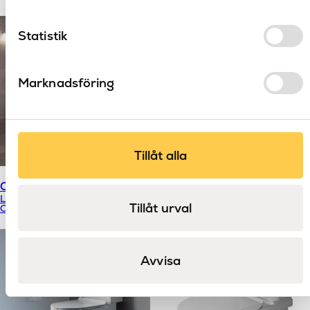
Statistik
Marknadsföring
Tillåt alla
Classic golvstående toalett
Classic högspolande toalett
LH
LH
Tillåt urval
Classic
Classic
Avvisa