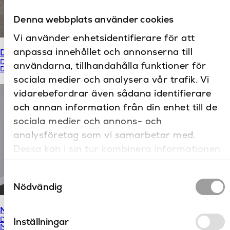
Denna webbplats använder cookies
Vi använder enhetsidentifierare för att
anpassa innehållet och annonserna till
Qatego
DuraStyle
Duravit
Duravit
användarna, tillhandahålla funktioner för
Durastyle
Qatego
sociala medier och analysera vår trafik. Vi
vidarebefordrar även sådana identifierare
och annan information från din enhet till de
sociala medier och annons- och
analysföretag som vi samarbetar med.
Dessa kan i sin tur kombinera informationen
med annan information som du har
Samtyckesval
tillhandahållit eller som de har samlat in när
Nödvändig
du har använt deras tjänster.
ME by Starck Rimless
D-Neo Rimless
Duravit
Duravit
Inställningar
ME by Starck
D-Neo