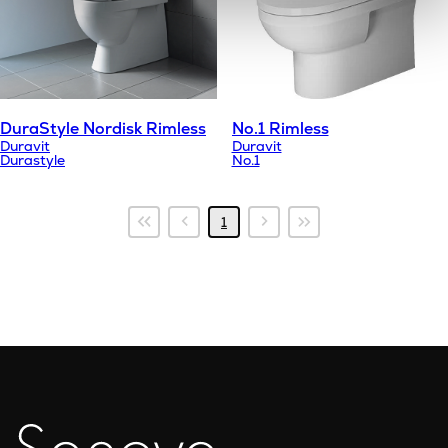
DuraStyle Nordisk Rimless
No.1 Rimless
Duravit
Duravit
Durastyle
No.1
Första
Föregående
Nästa
Sista
1
sidan
sida
sida
sidan