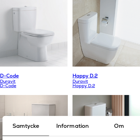
D-Code
Happy D.2
Duravit
Duravit
D-Code
Happy D.2
Samtycke
Information
Om