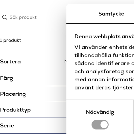
Samtycke
Denna webbplats anvä
1 produkt
Vi använder enhetside
tillhandahålla funktio
Sortera
sådana identifierare 
och analysföretag so
Färg
med annan information
använt deras tjänster
Placering
Samtyckesval
Produkttyp
Nödvändig
Serie