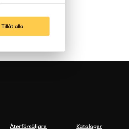
nde
Nästa
Sista
1
sida
sidan
Tillåt alla
Återförsäljare
Kataloger