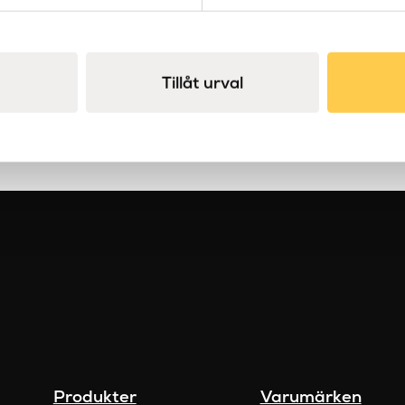
Första
Föregåe
sidan
sida
Tillåt urval
Produkter
Varumärken