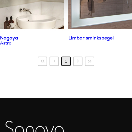
Nagoya
Limbar sminkspegel
Astro
Första
Föregående
Nästa
Sista
1
sidan
sida
sida
sidan