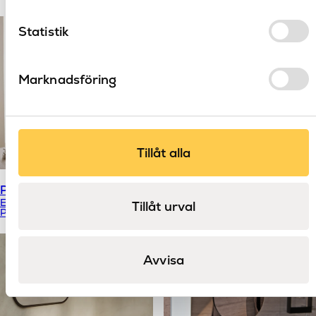
Statistik
Marknadsföring
Tillåt alla
Pure LED rund
Catena LED
Emco
Tillåt urval
Pure LED
Astro
Avvisa