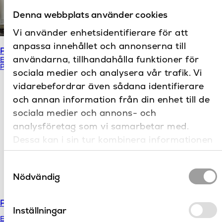
Denna webbplats använder cookies
Vi använder enhetsidentifierare för att
Pure LED kort arm
anpassa innehållet och annonserna till
Pure bordspegel rund
användarna, tillhandahålla funktioner för
Emco
Emco
Pure
Pure LED
sociala medier och analysera vår trafik. Vi
vidarebefordrar även sådana identifierare
och annan information från din enhet till de
sociala medier och annons- och
analysföretag som vi samarbetar med.
Dessa kan i sin tur kombinera informationen
med annan information som du har
Samtyckesval
tillhandahållit eller som de har samlat in när
Nödvändig
du har använt deras tjänster.
Prime
Pure LED kantig
Inställningar
Emco
Emco
Pure LED