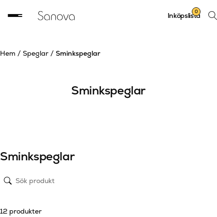
Sök
0
Inköpslista
prod
Hem
/
Speglar
/
Sminkspeglar
Sminkspeglar
Sminkspeglar
12 produkter