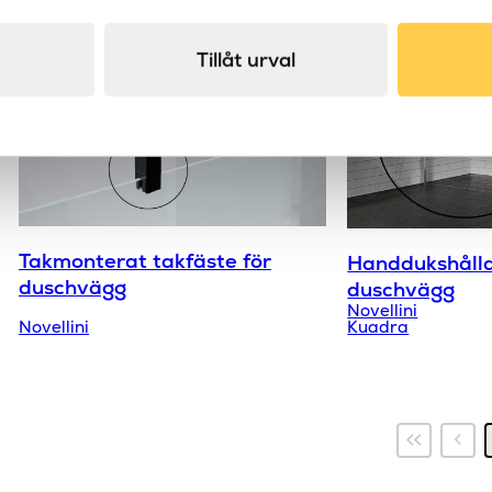
Tillåt urval
Takmonterat takfäste för
Handdukshålla
duschvägg
duschvägg
Novellini
Novellini
Kuadra
Första
Föregåe
sidan
sida