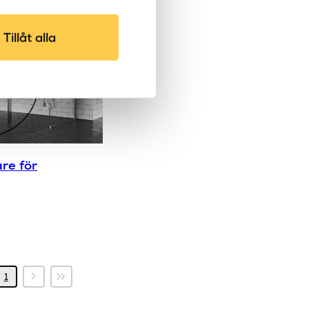
Tillåt alla
re för
nde
Nästa
Sista
1
sida
sidan