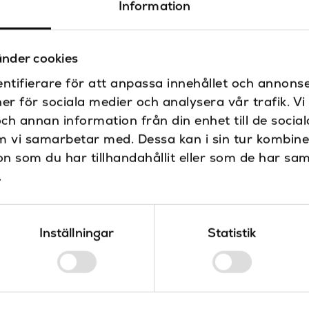
Information
nder cookies
ntifierare för att anpassa innehållet och annonse
ner för sociala medier och analysera vår trafik. V
och annan information från din enhet till de soci
m vi samarbetar med. Dessa kan i sin tur kombin
 som du har tillhandahållit eller som de har sam
.
Novellini väggfäste för hörn
Novellini Väg
fyrkantigt
fyrkantig
Inställningar
Statistik
Novellini
Novellini