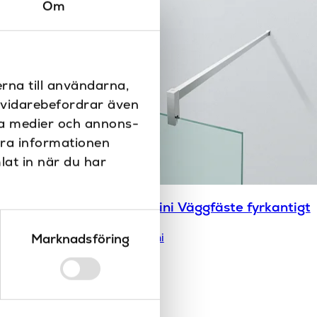
Om
rna till användarna,
i vidarebefordrar även
ala medier och annons-
era informationen
lat in när du har
gram rak
Novellini Väggfäste fyrkantigt
Marknadsföring
Novellini