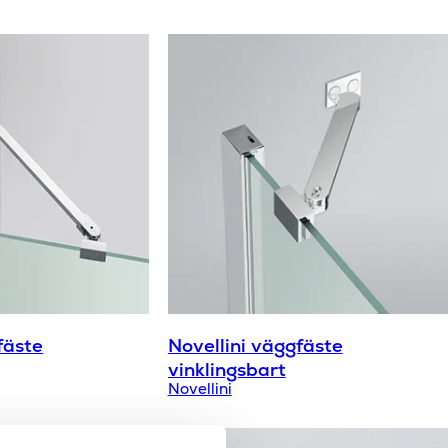
fäste
Novellini väggfäste
vinklingsbart
Novellini