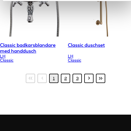
Classic badkarsblandare
Classic duschset
med handdusch
LH
LH
Classic
Classic
Första
Föregående
Nästa
Sista
1
2
3
sidan
sida
sida
sidan