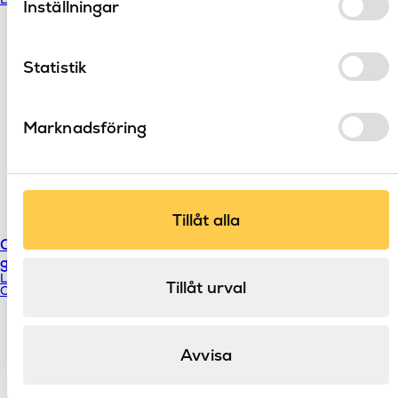
Inställningar
Statistik
Marknadsföring
Tillåt alla
Classic badkarsblandare
Classic 3-håls blandare
golv
LH
LH
Tillåt urval
Classic
Classic
Avvisa