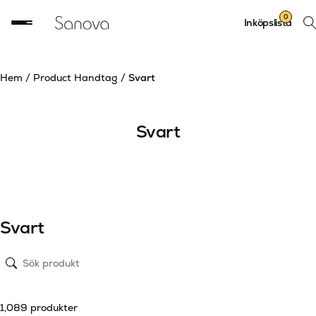
Sök
0
Inköpslista
prod
Hem
/
Product Handtag
/
Svart
Svart
Svart
1,089 produkter