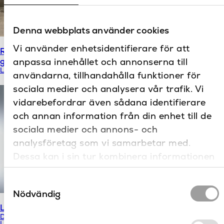
Denna webbplats använder cookies
Vi använder enhetsidentifierare för att
Rivoli pappershållare
Sigma 120 TEK
golvstående
anpassa innehållet och annonserna till
Geberit
LH
Sigma
användarna, tillhandahålla funktioner för
sociala medier och analysera vår trafik. Vi
vidarebefordrar även sådana identifierare
och annan information från din enhet till de
sociala medier och annons- och
analysföretag som vi samarbetar med.
Dessa kan i sin tur kombinera informationen
med annan information som du har
Samtyckesval
tillhandahållit eller som de har samlat in när
Nödvändig
du har använt deras tjänster.
LM spegel ljusfält tvåsidig
LM spegel ljusfält topp
Duravit
Duravit
LM
LM