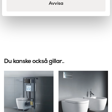
A1 spolplatta glas
Avvisa
Duravit
DuraSystem
Du kanske också gillar..