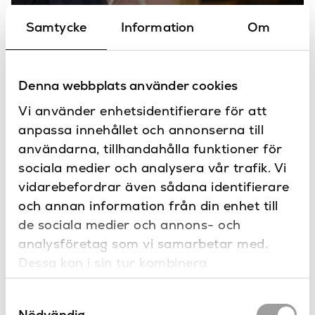
svart, Vit
Kontakta oss
Samtycke
Information
Om
Har du frågor eller vill du göra en
147
Höjd (mm)
specialbeställning?
Plast
Material
Denna webbplats använder cookies
Spolplatta
Produkttyp
Vi använder enhetsidentifierare för att
DuraSystem
Serie
anpassa innehållet och annonserna till
användarna, tillhandahålla funktioner för
Duravit
Varumärke
sociala medier och analysera vår trafik. Vi
0,3 kg
Vikt
vidarebefordrar även sådana identifierare
Produkter
och annan information från din enhet till
i serien DuraSystem
de sociala medier och annons- och
analysföretag som vi samarbetar med.
Dessa kan i sin tur kombinera
informationen med annan information som
Samtyckesval
du har tillhandahållit eller som de har
Nödvändig