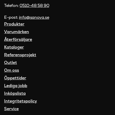
Telefon:
0510-48 58 90
E-post:
info@sanova.se
Produkter
Varumärken
Återförsäljare
Kataloger
Referensprojekt
Outlet
Om oss
Öppettider
Lediga jobb
Inköpslista
Integritetspolicy
Service