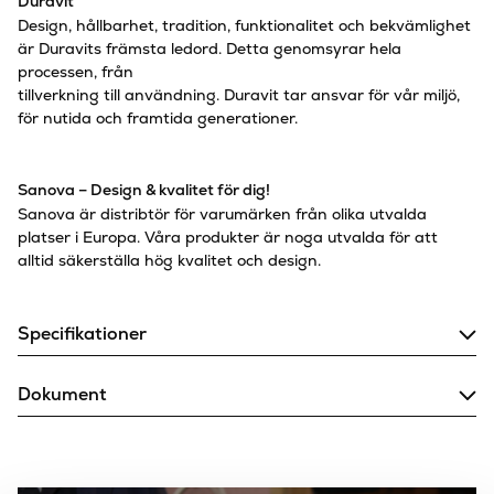
Duravit
Design, hållbarhet, tradition, funktionalitet och bekvämlighet
är Duravits främsta ledord. Detta genomsyrar hela
processen, från
tillverkning till användning. Duravit tar ansvar för vår miljö,
för nutida och framtida generationer.
Sanova – Design & kvalitet för dig!
Sanova är distribtör för varumärken från olika utvalda
platser i Europa. Våra produkter är noga utvalda för att
alltid säkerställa hög kvalitet och design.
Specifikationer
217
Bredd (mm)
Dokument
10
Djup (mm)
Montering
Borstad brons, Borstad
stål, Guld, Krom, Matt
Färg