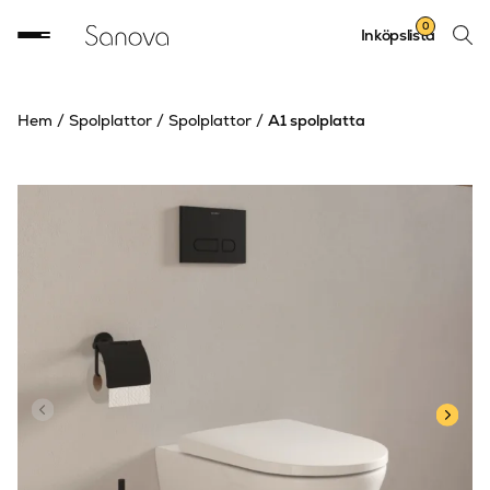
Sök
0
Inköpslista
produ
Hem
/
Spolplattor
/
Spolplattor
/
A1 spolplatta