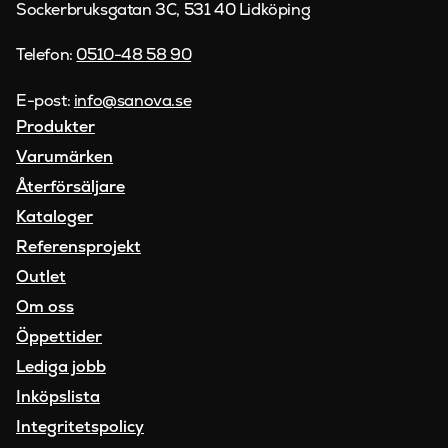
Sockerbruksgatan 3C, 531 40 Lidköping
Telefon:
0510-48 58 90
E-post:
info@sanova.se
Produkter
Varumärken
Återförsäljare
Kataloger
Referensprojekt
Outlet
Om oss
Öppettider
Lediga jobb
Inköpslista
Integritetspolicy