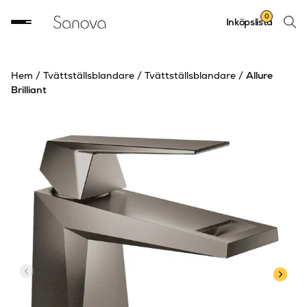
Sök
0
Inköpslista
produ
Hem
/
Tvättställsblandare
/
Tvättställsblandare
/
Allure
Brilliant