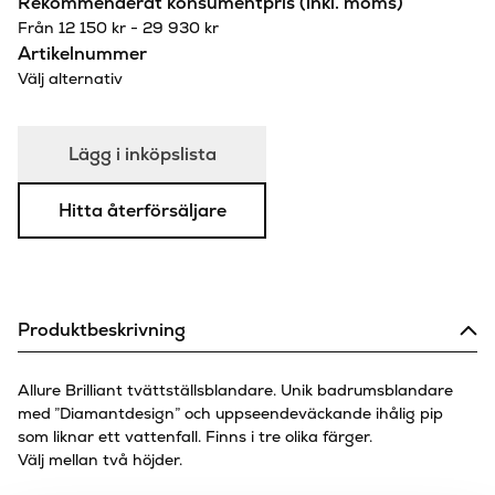
Rekommenderat konsumentpris (inkl. moms)
Från
12 150
kr
-
29 930
kr
Artikelnummer
Välj alternativ
Lägg i inköpslista
Hitta återförsäljare
Produktbeskrivning
Allure Brilliant tvättställsblandare. Unik badrumsblandare
med ”Diamantdesign” och uppseendeväckande ihålig pip
som liknar ett vattenfall. Finns i tre olika färger.
Välj mellan två höjder.