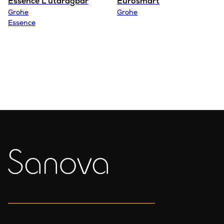
Essence L utdragbar
Eurosmart
Grohe
Grohe
Essence