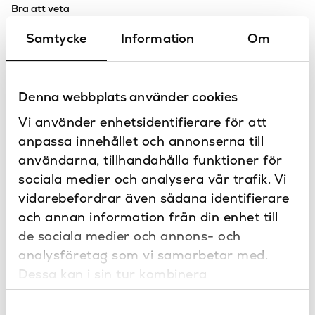
Bra att veta
Håltagning i bänkskiva: 34mm diameter
Samtycke
Information
Om
Grohe
Grohe är ett ledande, globalt varumärke med kompletta
lösningar för badrum och kök. För att kunna erbjuda ”Pure
Denna webbplats använder cookies
Freude an Wasser” (
Ren glädje i vatten
) bygger varje
produkt på varumärkets värderingar: teknologi, kvalitet,
Vi använder enhetsidentifierare för att
design och hållbarhet.
anpassa innehållet och annonserna till
användarna, tillhandahålla funktioner för
Sanova – Design & kvalitet för dig!
sociala medier och analysera vår trafik. Vi
Sanova är distribtör för varumärken från olika utvalda
platser i Europa. Våra produkter är noga utvalda för att
vidarebefordrar även sådana identifierare
alltid säkerställa hög kvalitet och design.
och annan information från din enhet till
de sociala medier och annons- och
Specifikationer
analysföretag som vi samarbetar med.
Bottenventil
Nej
Dessa kan i sin tur kombinera
Dokument
informationen med annan information som
Borstad Hard Graphite,
Ritning 166 mm
Färg
Samtyckesval
du har tillhandahållit eller som de har
Krom, SuperSteel