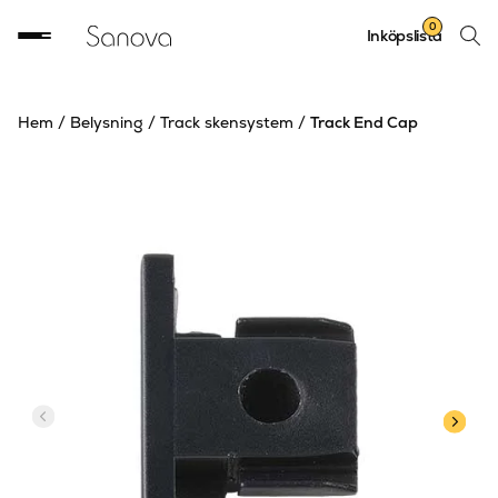
Sök
0
Inköpslista
produ
Hem
/
Belysning
/
Track skensystem
/
Track End Cap