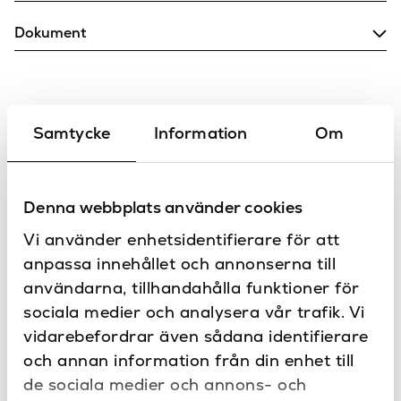
35.5
Bredd (mm)
Dokument
24
Djup (mm)
Montering
Matt svart, Matt vit
Färg
18
Höjd (mm)
Samtycke
Information
Om
Kontakta oss
Har du frågor eller vill du göra en
Plast
Material
specialbeställning?
Belysning tillbehör
Produkttyp
Denna webbplats använder cookies
Vi använder enhetsidentifierare för att
Track
Serie
anpassa innehållet och annonserna till
Astro
Varumärke
användarna, tillhandahålla funktioner för
sociala medier och analysera vår trafik. Vi
vidarebefordrar även sådana identifierare
Produkter
och annan information från din enhet till
de sociala medier och annons- och
i serien Track