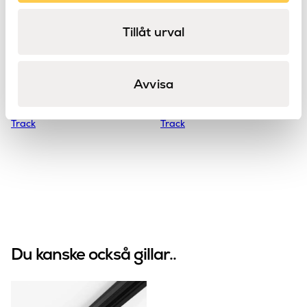
Tillåt urval
Track Pendant
Track End to End
Avvisa
Connector
Connector
Astro
Astro
Track
Track
Du kanske också gillar..