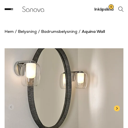
Sök
0
Inköpslista
produ
Hem
/
Belysning
/
Badrumsbelysning
/
Aquina Wall