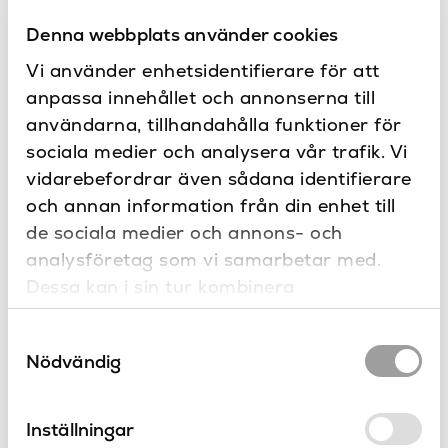
Bredd 142 mm, djup 182 och höjd 186 mm.
Dimbar med en G9 sockel.
Denna webbplats använder cookies
Kapslingsklassen är IP44.
Vi använder enhetsidentifierare för att
anpassa innehållet och annonserna till
Specifikationer
användarna, tillhandahålla funktioner för
sociala medier och analysera vår trafik. Vi
142
Bredd (mm)
Dokument
vidarebefordrar även sådana identifierare
Ja
Dimbar
Ritning
och annan information från din enhet till
Montering
de sociala medier och annons- och
182
Djup (mm)
analysföretag som vi samarbetar med.
Krom, Matt borstad
Kontakta oss
Dessa kan i sin tur kombinera
Färg
mässing, Matt svart
Har du frågor eller vill du göra en
informationen med annan information som
specialbeställning?
186
Höjd (mm)
Samtyckesval
du har tillhandahållit eller som de har
Nödvändig
samlat in när du har använt deras tjänster.
IP44
IP-klass
Zink
Material
Inställningar