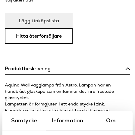
Välj alternativ
Lägg i inköpslista
Hitta återförsäljare
Produktbeskrivning
Aquina Wall vägglampa från Astro. Lampan har en
handblåst glaskupa som omfamnar det inre frostade
glasstycket.
Lampetten är formgjuten i ett enda stycke i zink.
Finns i krom, matt svart och matt borstad mässing.
Samtycke
Information
Om
Bra att veta
Kan monteras med glaskupan uppåt eller nedåt.