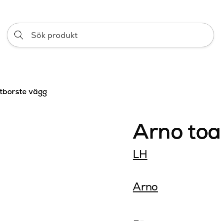
Sök
produkt
ttborste vägg
Arno toa
LH
Arno