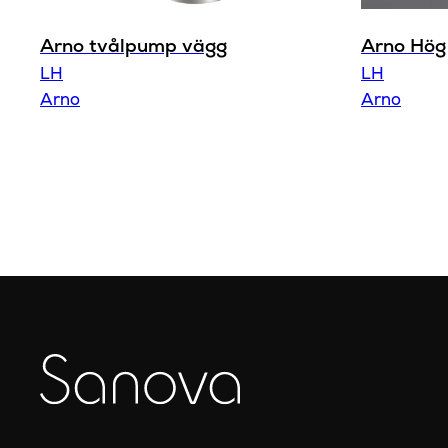
Arno tvålpump vägg
Arno Hög
LH
LH
Arno
Arno