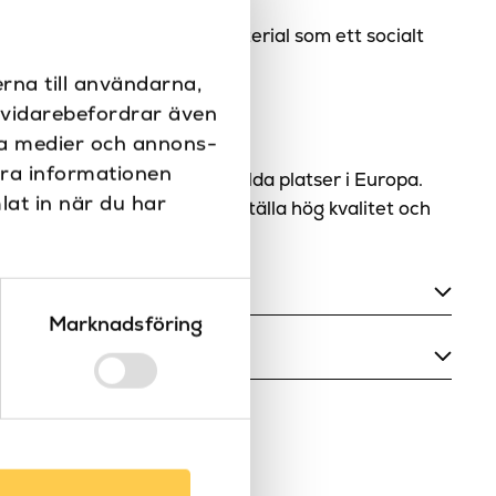
ementerar såväl hållbart material som ett socialt
lverkning.
rna till användarna,
i vidarebefordrar även
ala medier och annons-
itet för dig!
era informationen
ör varumärken från olika utvalda platser i Europa.
lat in när du har
utvalda för att alltid säkerställa hög kvalitet och
Marknadsföring
80
99
Borstad guld PVD, Borstad koppar PVD,
Borstad rostfritt, Borstad svart metall
PVD