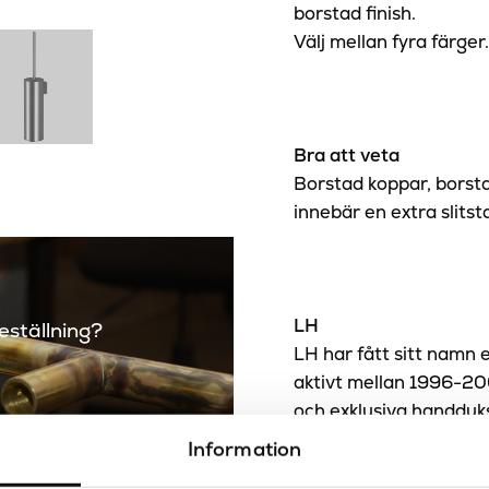
borstad finish.
Välj mellan fyra färger
Bra att veta
Borstad koppar, borsta
innebär en extra slitst
LH
beställning?
LH har fått sitt namn
aktivt mellan 1996-20
och exklusiva handduk
Sanova har länge vari
Information
gällande kvalitet och 