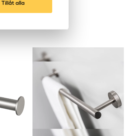
Tillåt alla
440
Nej
Rostfritt
Vägg
Toalettborste
Arno
LH