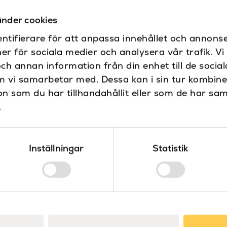
något undantag.
Hela kollektionen impl
nder cookies
ansvarstagande vid til
ntifierare för att anpassa innehållet och annonse
ner för sociala medier och analysera vår trafik. V
och annan information från din enhet till de soci
Sanova – Design & kval
m vi samarbetar med. Dessa kan i sin tur kombin
Sanova är distribtör f
 som du har tillhandahållit eller som de har sam
Våra produkter är noga 
.
design.
Specifikationer
Inställningar
Statistik
Diameter (mm)
Dokument
Djup (mm)
Ritning
Montering
Färg