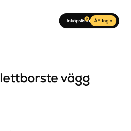
0
Inköpslista
ÅF-login
lettborste vägg