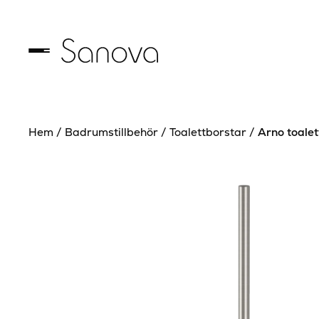
Hem
/
Badrumstillbehör
/
Toalettborstar
/
Arno toale