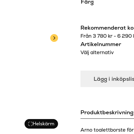
Färg
Rekommenderat kon
Från
3 780
kr
-
6 290
Artikelnummer
Välj alternativ
Lägg i inköpsli
Produktbeskrivning
Helskärm
Arno toalettborste för 