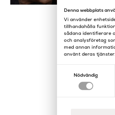
Denna webbplats anvä
Vi använder enhetside
tillhandahålla funktio
sådana identifierare 
och analysföretag so
med annan information
använt deras tjänster
Samtyckesval
Nödvändig