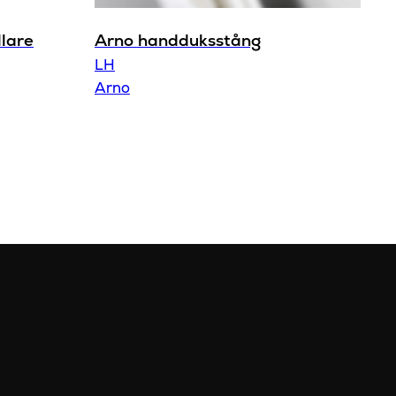
lare
Arno handduksstång
LH
Arno