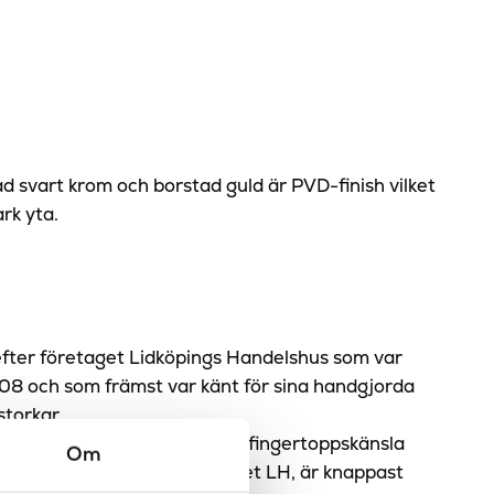
.
d svart krom och borstad guld är PVD-finish vilket
ark yta.
 efter företaget Lidköpings Handelshus som var
08 och som främst var känt för sina handgjorda
storkar.
t förknippad med en ypperlig fingertoppskänsla
Om
design och det nya sortimentet LH, är knappast