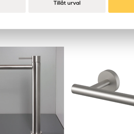
Tillåt urval
Höjd (mm)
Limbar
Material
Placering
Produkttyp
Serie
Varumärke