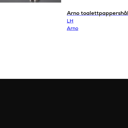
Arno toalettpappershål
LH
Arno