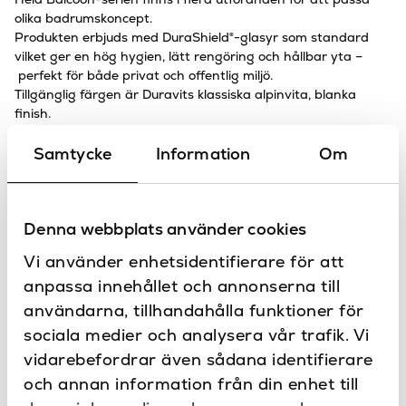
olika badrumskoncept.
Produkten erbjuds med DuraShield®-glasyr som standard
vilket ger en hög hygien, lätt rengöring och hållbar yta –
perfekt för både privat och offentlig miljö.
Tillgänglig färgen är Duravits klassiska alpinvita, blanka
finish.
Samtycke
Information
Om
DuraShield® – det keramiska skyddet
ME by Starck Hero Edition är bränd med en ny typ av
glasyr,
DuraShield®
, vilket bidrar till en antibakteriell effekt,
optimal hygien och renhet.
Denna webbplats använder cookies
Inom bara 24 timmar, gör glasyren tack vare dess positivt
laddade metalljonskikt att 99,99 % av bakterierna blir
Vi använder enhetsidentifierare för att
ofarliga. Den släta, icke-porösa strukturen säkerställer att
anpassa innehållet och annonserna till
smutspartiklar inte kan få fäste på porslinet och istället
användarna, tillhandahålla funktioner för
rinner av väldigt enkelt.
sociala medier och analysera vår trafik. Vi
Bra att veta
vidarebefordrar även sådana identifierare
Levereras med lock och sits med mjukstängande
och annan information från din enhet till
funktion (softclose)