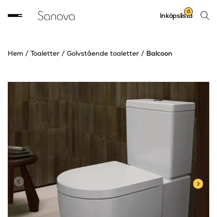
Sök
0
Inköpslista
produ
Hem
/
Toaletter
/
Golvstående toaletter
/
Balcoon