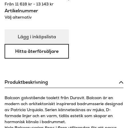
Från
11 618
kr
-
13 143
kr
Artikelnummer
Välj alternativ
Lägg i inköpslista
Hitta återförsäljare
Produktbeskrivning
Balcoon golvstående toalett från Duravit. Balcoon är en
modern och arkitektoniskt inspirerad badrumsserie designad
av Patricia Urquiola. Serien kännetecknas av mjuka, D-
formade linjer och en varm, tidlös estetik som skapar en
harmonisk känsla i badrummet.
Hela Balcoon-serien finns i flera utföranden för att passa