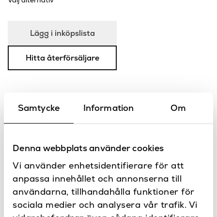
Välj alternativ
Lägg i inköpslista
Hitta återförsäljare
Samtycke
Information
Om
Specifikationer
70
Bredd (mm)
Dokument
Denna webbplats använder cookies
Ja
Dimbar
Montering
Vi använder enhetsidentifierare för att
Faktablad - 7127
95
Djup (mm)
Faktablad - 7128
anpassa innehållet och annonserna till
Faktablad - 7565
Grå, Svart, Vit
Färg
användarna, tillhandahålla funktioner för
Kontakta oss
sociala medier och analysera vår trafik. Vi
Har du frågor eller vill du göra en
150
Höjd (mm)
specialbeställning?