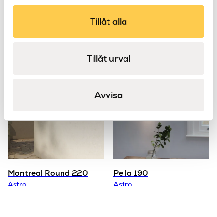
Tillåt alla
X Connector
Tapered Drum 155
Astro
Astro
Track
Tillåt urval
Avvisa
Montreal Round 220
Pella 190
Astro
Astro