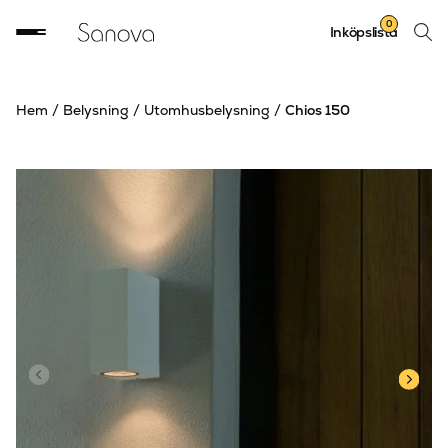
Sök
0
Inköpslista
produ
Hem
/
Belysning
/
Utomhusbelysning
/
Chios 150