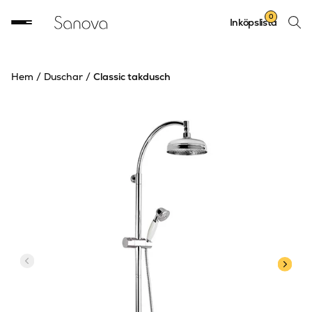
Sök
0
Inköpslista
produ
Hem
/
Duschar
/
Classic takdusch