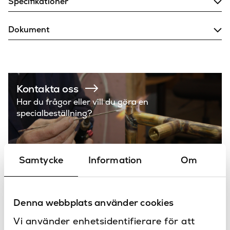
Specifikationer
150
C/C (mm)
Dokument
ø210 mm
Duschhuvud
Ritning
Rengöring
Antik mässing, Borstad
guld, Borstad nickel,
Färg
Borstad svart krom,
Kontakta oss
Guld, Krom, Matt svart
Har du frågor eller vill du göra en
specialbeställning?
1400
Höjd (mm)
10 bar
Maxtryck
Vägg
Placering
Samtycke
Information
Om
Dusch
Produkttyp
Classic
Serie
Denna webbplats använder cookies
Produkter
Vi använder enhetsidentifierare för att
LH
Varumärke