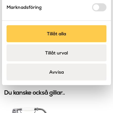
Marknadsföring
Tillåt alla
Classic tvättställ
Classic rund
LH
LH
Classic
Classic
Tillåt urval
Avvisa
Du kanske också gillar..