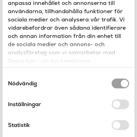
i serien Classic
anpassa innehållet och annonserna till
användarna, tillhandahålla funktioner för
sociala medier och analysera vår trafik. Vi
vidarebefordrar även sådana identifierare
och annan information från din enhet till
de sociala medier och annons- och
analysföretag som vi samarbetar med.
Dessa kan i sin tur kombinera
informationen med annan information som
Samtyckesval
du har tillhandahållit eller som de har
Nödvändig
Classic benställning
Classic
samlat in när du har använt deras tjänster.
LH
LH
Classic
Classic
Inställningar
Statistik