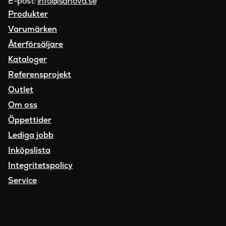
E-post:
info@sanova.se
Produkter
Varumärken
Återförsäljare
Kataloger
Referensprojekt
Outlet
Om oss
Öppettider
Lediga jobb
Inköpslista
Integritetspolicy
Service