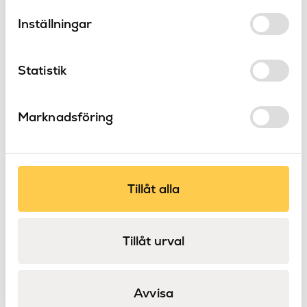
specialbeställning?
195
Höjd (mm)
Inställningar
Lampskärm
Produkttyp
Statistik
Marknadsföring
Produkter
från Astro
Tillåt alla
Tillåt urval
Avvisa