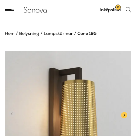
Sök
0
Inköpslista
produ
Hem
/
Belysning
/
Lampskärmar
/
Cone 195