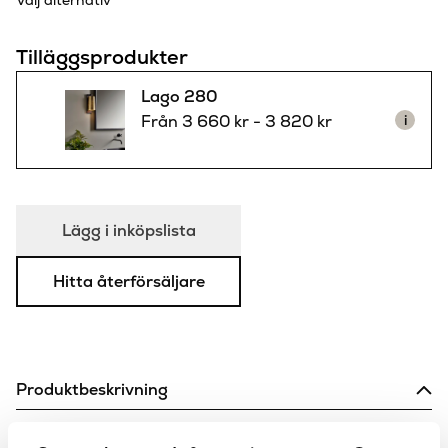
Välj alternativ
Tilläggsprodukter
Lago 280
Från
3 660
kr
-
3 820
kr
i
Lägg i inköpslista
Hitta återförsäljare
Produktbeskrivning
Cone 195 lampskärm från Astro. En stilfull modell lampskärm