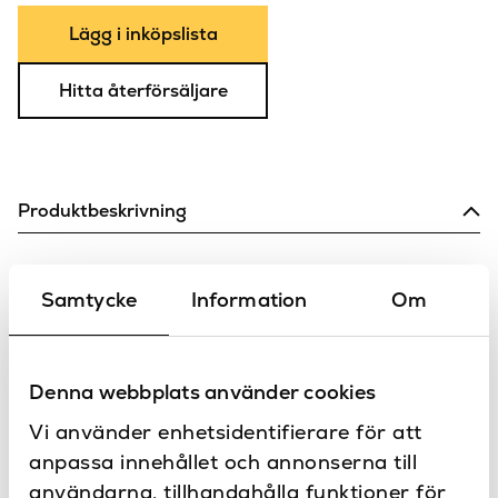
Lägg i inköpslista
Hitta återförsäljare
Produktbeskrivning
Duschskrapa som passar till art. R90AKFMPRXX-X är en av
alla nya tuffa tillbehör från Novellini som matchar profilerna
Samtycke
Information
Om
på den nya serien Frame.
Specifikationer
Denna webbplats använder cookies
Matt svart
Färg
Vi använder enhetsidentifierare för att
Tillbehör
Produkttyp
anpassa innehållet och annonserna till
användarna, tillhandahålla funktioner för
Kontakta oss