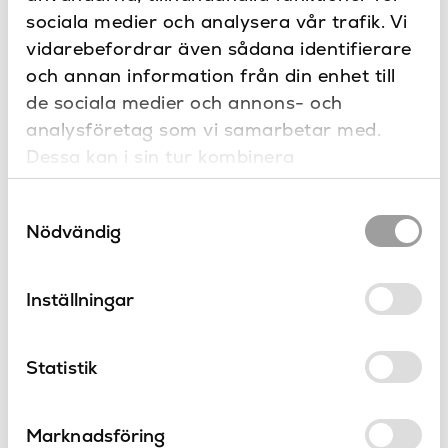
Frame
Serie
sociala medier och analysera vår trafik. Vi
Har du frågor eller vill du göra en
specialbeställning?
vidarebefordrar även sådana identifierare
Novellini
Varumärke
och annan information från din enhet till
de sociala medier och annons- och
analysföretag som vi samarbetar med.
Dessa kan i sin tur kombinera
informationen med annan information som
Samtyckesval
du har tillhandahållit eller som de har
Nödvändig
samlat in när du har använt deras tjänster.
Produkter
i serien Frame
Inställningar
Statistik
Marknadsföring