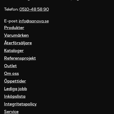
Telefon:
0510-48 58 90
E-post:
info@sanova.se
Produkter
Varumärken
Återförsäljare
Kataloger
Referensprojekt
Outlet
Om oss
Öppettider
Lediga jobb
Inköpslista
Integritetspolicy
Service