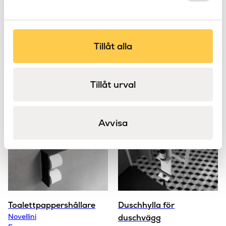
Tillåt alla
Enkel & dubbelkrok
Toalettpappershållare
Novellini
Novellini
Frame
Frame
Tillåt urval
Avvisa
Toalettpappershållare
Duschhylla för
Novellini
duschvägg