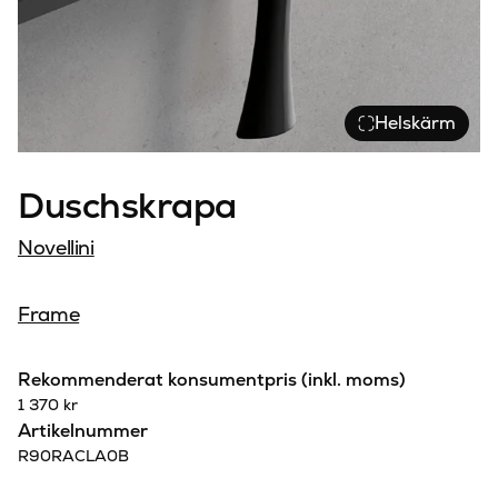
Helskärm
Duschskrapa
Novellini
Frame
Rekommenderat konsumentpris (inkl. moms)
1 370
kr
Artikelnummer
R90RACLA0B