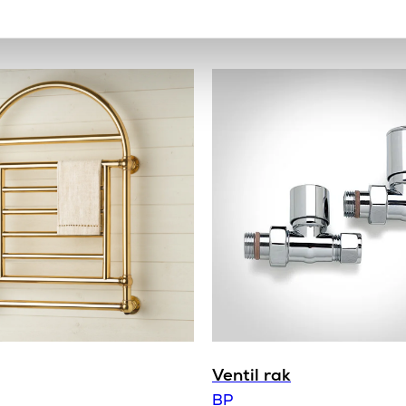
Produkttyp
Varumärke
Ventil rak
BP