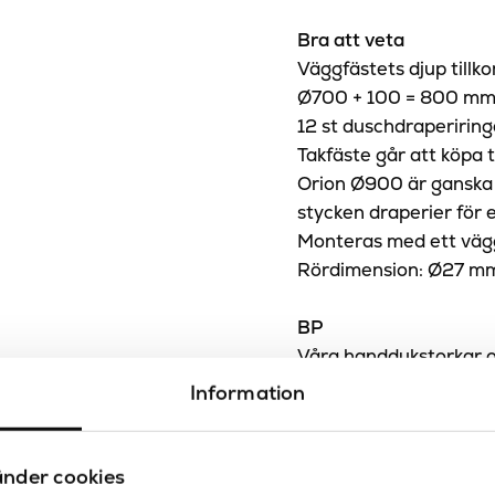
Bra att veta
Väggfästets djup tillk
Ø700 + 100 = 800 mm 
12 st duschdraperiring
Takfäste går att köpa ti
Orion Ø900 är ganska 
stycken draperier för 
Monteras med ett väg
Rördimension: Ø27 m
BP
Våra handdukstorkar o
högsta möjliga kvalitet
Information
möjligheten att göra 
Välj själv vilken design
utförandet med högsta 
nder cookies