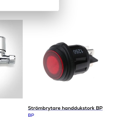
Duschdraperistänger
BP
Strömbrytare handdukstork BP
BP