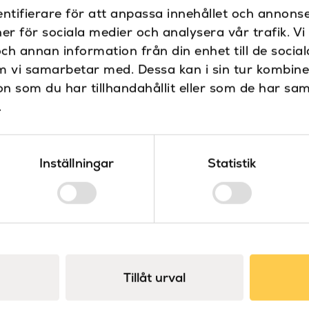
ntifierare för att anpassa innehållet och annonse
Sanova – Design & kval
ner för sociala medier och analysera vår trafik. V
Sanova är distributör 
och annan information från din enhet till de soci
Våra produkter är noga 
m vi samarbetar med. Dessa kan i sin tur kombin
design.
 som du har tillhandahållit eller som de har sam
.
Specifikationer
Diameter (mm)
Inställningar
Statistik
Dokument
Djup (mm)
Ritning Orion
Ritning väggfäste
Färg
Tillåt urval
Placering