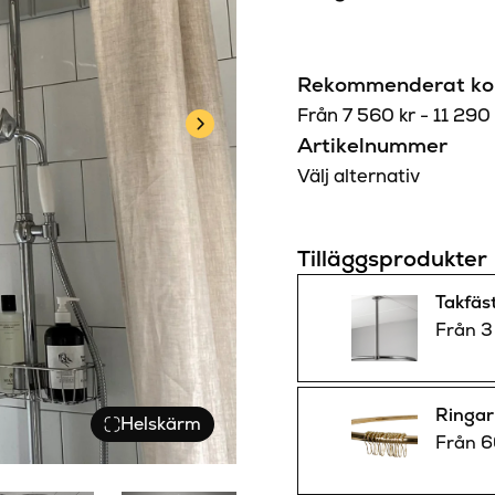
Rekommenderat kon
Från
7 560
kr
-
11 29
Artikelnummer
Välj alternativ
Tilläggsprodukter
Takfäs
Från
3
Ringar 
Helskärm
Från
6