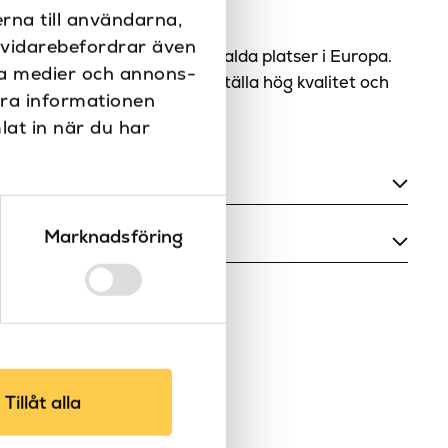
rna till användarna,
itet för dig!
i vidarebefordrar även
för varumärken från olika utvalda platser i Europa.
ala medier och annons-
utvalda för att alltid säkerställa hög kvalitet och
era informationen
lat in när du har
700, 800, 900
Marknadsföring
1000, 800, 900
Borstad nickel, Krom, Lackad mässing,
Matt svart, Nickel, Obehandlad mässing,
Svart, Vit
Tillåt alla
Vägg