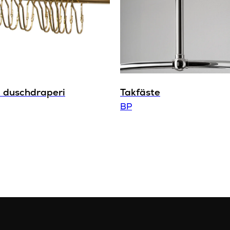
ll duschdraperi
Takfäste
BP