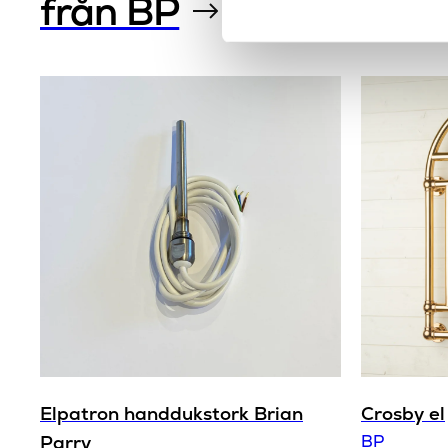
från BP
Elpatron handdukstork Brian
Crosby el
Parry
BP