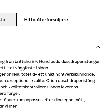
sta
Hitta återförsäljare
ng från brittiska BP. Handlödda duscdraperistänger
tt litet väggfäste i sidan.
er är resultatet av ett unikt hantverkskunnande,
 och exceptionell kvalité. Orion duschdraperistång
d och kvalitetskontrolleras innan leverans.
lera färger.
istänger kan anpassas efter dina egna mått,
ar vi mer.