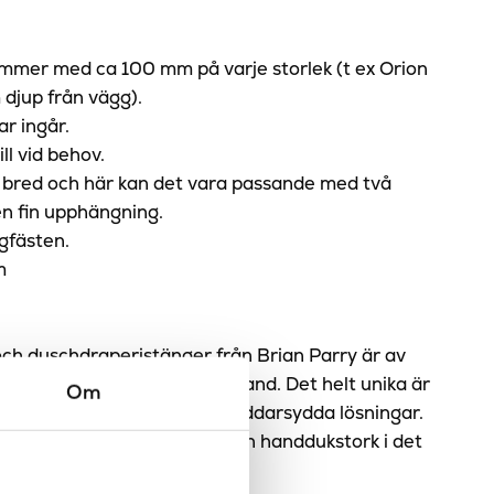
ommer med ca 100 mm på varje storlek (t ex Orion
djup från vägg).
ar ingår.
ll vid behov.
bred och här kan det vara passande med två
en fin upphängning.
gfästen.
m
ch duschdraperistänger från Brian Parry är av
, de tillverkas för hand i England. Det helt unika är
Om
specialanpassningar och skräddarsydda lösningar.
 du vill ha så tillverkars just din handdukstork i det
möjliga kvalité.