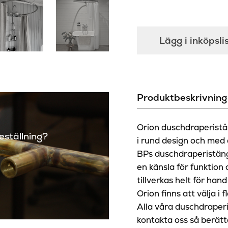
Lägg i inköpsli
Produktbeskrivning
Orion duschdraperistå
beställning?
i rund design och med e
BPs duschdraperistäng
en känsla för funktion
tillverkas helt för han
Orion finns att välja i f
Alla våra duschdraper
kontakta oss så berätt