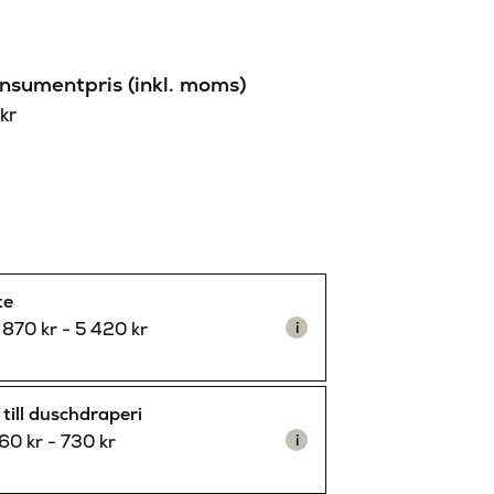
sumentpris (inkl. moms)
0
kr
te
 870
kr
-
5 420
kr
i
till duschdraperi
60
kr
-
730
kr
i