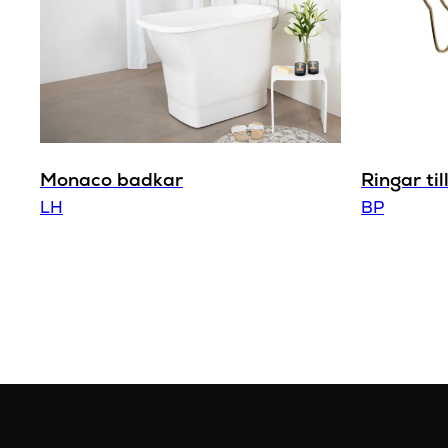
Monaco badkar
Ringar ti
LH
BP