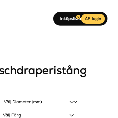
0
Inköpslista
ÅF-login
schdraperistång
Välj Färg