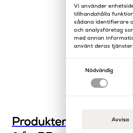
Vi använder enhetside
tillhandahålla funktio
sådana identifierare 
och analysföretag so
med annan information
använt deras tjänster
Samtyckesval
Nödvändig
Produkter
Avvisa