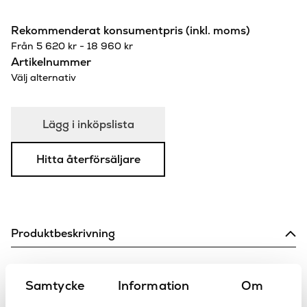
Rekommenderat konsumentpris (inkl. moms)
Från
5 620
kr
-
18 960
kr
Artikelnummer
Välj alternativ
Lägg i inköpslista
Hitta återförsäljare
Produktbeskrivning
Eccelsa toalettpappershållare – Denna serie skapades redan
Samtycke
Information
Om
i slutet av 1920-talet som en lyxkollektion av dåtidens
kranar. Den återintroducerades när Stella firade 125 års