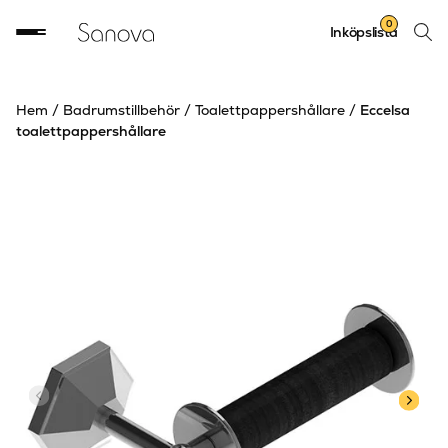
Sök
0
Inköpslista
produ
Hem
/
Badrumstillbehör
/
Toalettpappershållare
/
Eccelsa
toalettpappershållare