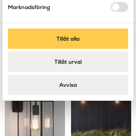
Marknadsföring
Tillåt alla
Trimless Square
Mascali Round LED
Tillåt urval
Astro
Adjustable
Astro
Trimless
Avvisa