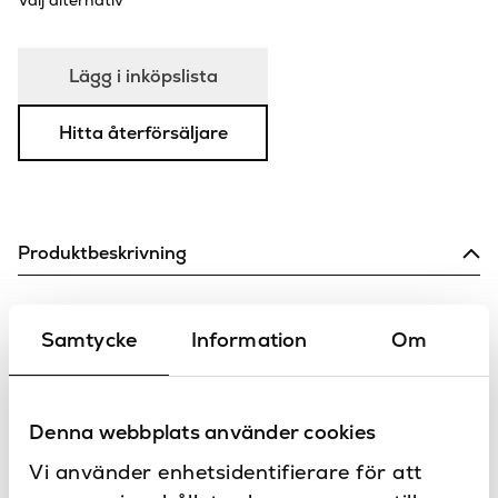
Välj alternativ
Lägg i inköpslista
Hitta återförsäljare
Produktbeskrivning
Ginestra 400 från Astro.
Taklampa i matt färg och med justerbar sladdlängd.
Samtycke
Information
Om
Sockel E27 för ljusstyrka 12W.
Specifikationer
Denna webbplats använder cookies
400
Diameter (mm)
Vi använder enhetsidentifierare för att
Dokument