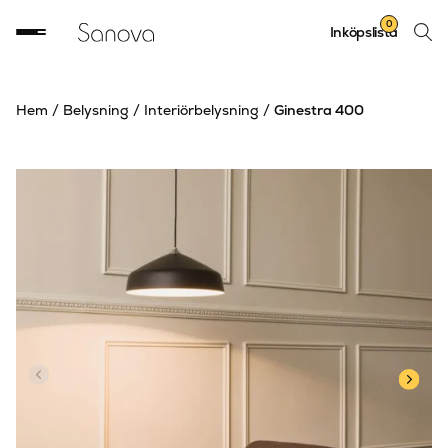
Sök
0
Inköpslista
produ
Hem
/
Belysning
/
Interiörbelysning
/
Ginestra 400