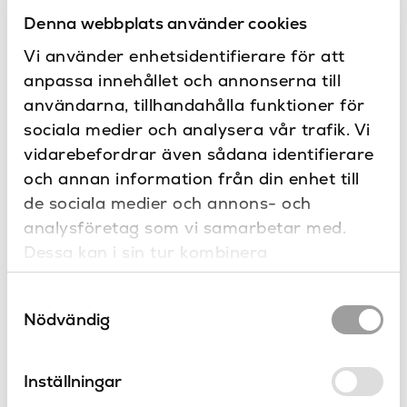
Denna webbplats använder cookies
Specifikationer
Vi använder enhetsidentifierare för att
550
Bredd (mm)
anpassa innehållet och annonserna till
Dokument
användarna, tillhandahålla funktioner för
250
Djup (mm)
Teknisk ritning
sociala medier och analysera vår trafik. Vi
Dokumentation
Brons, Guld, Krom,
vidarebefordrar även sådana identifierare
Mässing PVD, Matt
och annan information från din enhet till
nickel, Matt svart, Mörk
Färg
Kontakta oss
de sociala medier och annons- och
brons, Nickel, Nickel PVD,
Har du frågor eller vill du göra en
analysföretag som vi samarbetar med.
Rosé guld
specialbeställning?
Dessa kan i sin tur kombinera
95
Höjd (mm)
informationen med annan information som
Samtyckesval
du har tillhandahållit eller som de har
Vägg
Placering
Nödvändig
samlat in när du har använt deras tjänster.
Hyllor
Produkttyp
Roma
Serie
Inställningar