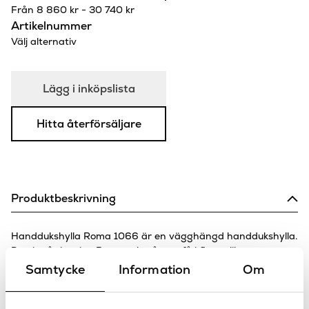
Från
8 860
kr
-
30 740
kr
Artikelnummer
Välj alternativ
Lägg i inköpslista
Hitta återförsäljare
Produktbeskrivning
Handdukshylla Roma 1066 är en vägghängd handdukshylla.
Den ingår i serien Roma och går att få i flera olika
ytbehandlingar. Roma från Stella har sålts i över 90 år. Den
Samtycke
Information
Om
klassiska designen och den tekniska tillförlitligheten har lett
till dess framgång. Vi på Sanova har ett brett urval av
produkter från serien Roma.