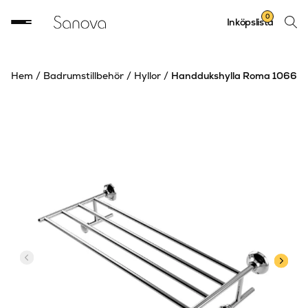
Sök
0
Inköpslista
produ
Hem
/
Badrumstillbehör
/
Hyllor
/
Handdukshylla Roma 1066