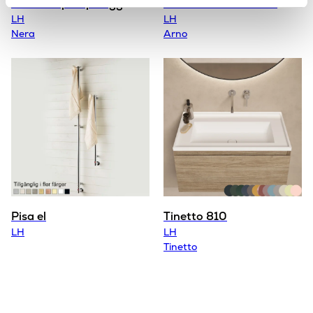
Nera tvålpump vägg
Arno U köksblandare
LH
LH
Nera
Arno
Pisa el
Tinetto 810
LH
LH
Tinetto