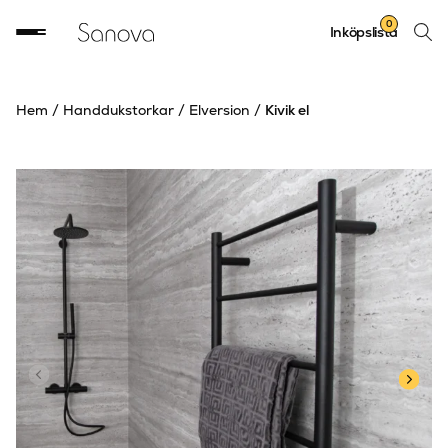
Sök
0
Inköpslista
produ
Hem
/
Handdukstorkar
/
Elversion
/
Kivik el