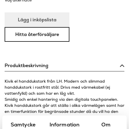
Välj alternativ
Lägg i inköpslista
Hitta återförsäljare
Produktbeskrivning
Kivik el handdukstork från LH. Modern och slimmad
handdukstork i rostfritt stål. Drivs med värmekabel (ej
vattenfylld) och som har en låg vikt.
Smidig och enkel hantering via den digitala touchpanelen.
Kivik handdukstork går att ställa i olika värmelägen samt har
en timerfunktion för begränsade stunder då du vill ha den
aktiv. Liten och nätt design innebär en snabb uppvärmning.
Levereras komplett med väggfästen.
Samtycke
Information
Om