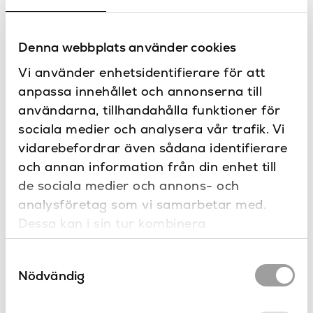
Finns i flera färger.
Bra att veta
Denna webbplats använder cookies
Kan monteras både mot VP-rör eller apparatdosa.
Kapslingsklass: IP44
Vi använder enhetsidentifierare för att
Timerfunktion som går att ställa i intervaller
anpassa innehållet och annonserna till
användarna, tillhandahålla funktioner för
Specifikationer
sociala medier och analysera vår trafik. Vi
vidarebefordrar även sådana identifierare
Höger
Anslutning
Dokument
och annan information från din enhet till
500
Bredd (mm)
de sociala medier och annons- och
Ritning Kivik
analysföretag som vi samarbetar med.
Montering och skötsel
124
Djup (mm)
3D fil
Dessa kan i sin tur kombinera
El
Drift
informationen med annan information som
Kontakta oss
Samtyckesval
du har tillhandahållit eller som de har
Har du frågor eller vill du göra en
54w
Effekt
Nödvändig
specialbeställning?
samlat in när du har använt deras tjänster.
Timer
Funktion