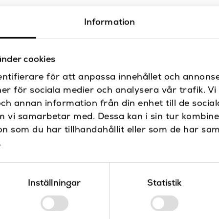
Färg filtrering
Information
Höjd (mm)
IP-klass
nder cookies
beställning?
Maxstyrka
ntifierare för att anpassa innehållet och annonse
ner för sociala medier och analysera vår trafik. V
Produkttyp
och annan information från din enhet till de soci
Sockel
m vi samarbetar med. Dessa kan i sin tur kombin
 som du har tillhandahållit eller som de har sam
Strömbrytare
.
Inställningar
Statistik