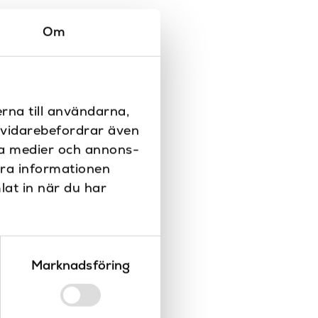
Vit
Om
85
IP65
6W LED
rna till användarna,
i vidarebefordrar även
Downlights / spotlights
ala medier och annons-
GU10
era informationen
lat in när du har
Nej
Marknadsföring