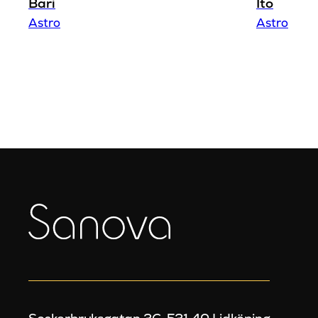
Bari
Ito
Astro
Astro