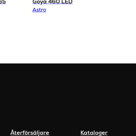
65
Goya 460 LED
Astro
Återförsäljare
Kataloger