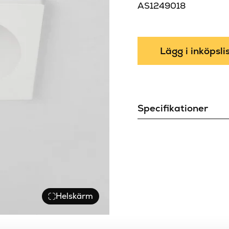
AS1249018
Lägg i inköpsli
Specifikationer
Bredd (mm)
Dimbar
Djup (mm)
Fire-rated
Helskärm
Färg