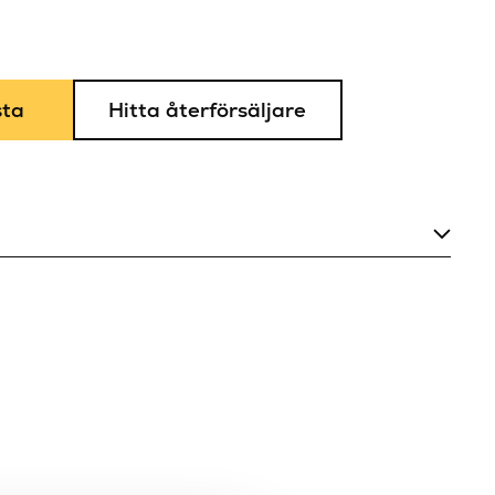
sta
Hitta återförsäljare
85
Ja
110
Nej
Matt vit