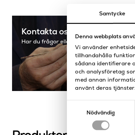
Samtycke
Kontakta oss
Denna webbplats anvä
Har du frågor eller vill du göra en special
Vi använder enhetside
tillhandahålla funktio
sådana identifierare 
och analysföretag so
med annan information
använt deras tjänster
Samtyckesval
Nödvändig
Produkter