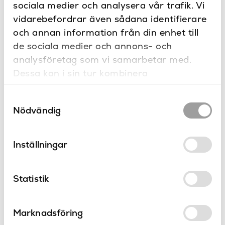
sociala medier och analysera vår trafik. Vi
vidarebefordrar även sådana identifierare
och annan information från din enhet till
de sociala medier och annons- och
analysföretag som vi samarbetar med.
Dessa kan i sin tur kombinera
informationen med annan information som
Samtyckesval
du har tillhandahållit eller som de har
Nödvändig
samlat in när du har använt deras tjänster.
Kyoto LED
Cyl
Astro
Astro
Inställningar
Statistik
Marknadsföring