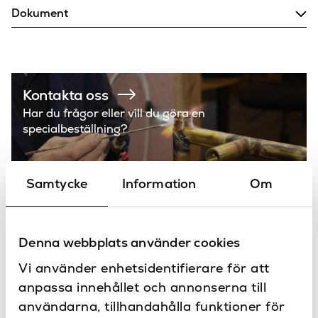
205
Diameter (mm)
Dokument
Ja
Dimbar
Montering
Faktablad
Brons, Nickel
Färg
1320
Höjd (mm)
Kontakta oss
Har du frågor eller vill du göra en
IP44
IP-klass
specialbeställning?
12W LED
Maxstyrka
Tak
Placering
Samtycke
Information
Om
Taklampa
Produkttyp
Astro
Varumärke
Denna webbplats använder cookies
Vi använder enhetsidentifierare för att
Produkter
anpassa innehållet och annonserna till
från Astro
användarna, tillhandahålla funktioner för