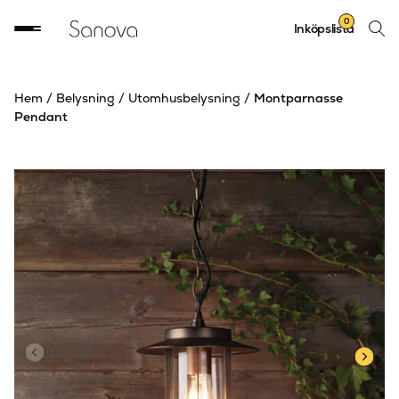
Sök
0
Inköpslista
produ
Hem
/
Belysning
/
Utomhusbelysning
/
Montparnasse
Pendant