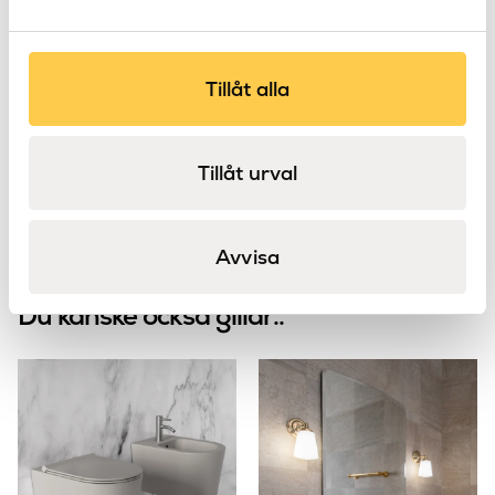
Ella Wall
Atticus 600
Tillåt alla
Astro
Astro
Tillåt urval
Avvisa
Du kanske också gillar..