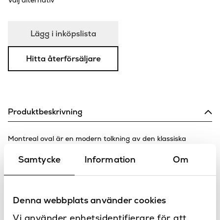
Välj alternativ
Lägg i inköpslista
Hitta återförsäljare
Produktbeskrivning
Montreal oval är en modern tolkning av den klassiska
skeppslampan.
Samtycke
Information
Om
Lampan är en perfekt kombination av en industriell stil som
mjukas upp av det böljande glaset.
Montreal passar perfekt utomhus för att belysa dina väggar
och trappsteg.
Denna webbplats använder cookies
Specifikationer
Vi använder enhetsidentifierare för att