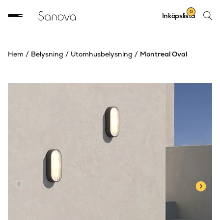
Sök
0
Inköpslista
produ
Hem
/
Belysning
/
Utomhusbelysning
/
Montreal Oval