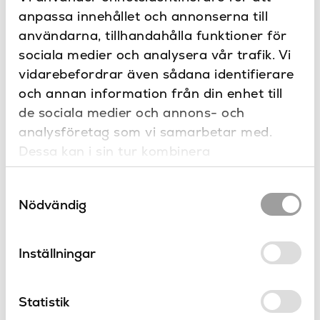
anpassa innehållet och annonserna till
125
Bredd (mm)
Dokument
användarna, tillhandahålla funktioner för
Ja
Dimbar
Ritning
sociala medier och analysera vår trafik. Vi
Montering
vidarebefordrar även sådana identifierare
90
Djup (mm)
och annan information från din enhet till
Borstat stål, Svart
Kontakta oss
de sociala medier och annons- och
Färg
textur
Har du frågor eller vill du göra en
analysföretag som vi samarbetar med.
specialbeställning?
275
Höjd (mm)
Dessa kan i sin tur kombinera
informationen med annan information som
IP44
IP-klass
Samtyckesval
du har tillhandahållit eller som de har
Nödvändig
Aluminium
Material
samlat in när du har använt deras tjänster.
12W LED
Maxstyrka
Inställningar
Vägg
Placering
Produkter
Vägglampa
Produkttyp
Statistik
från Astro