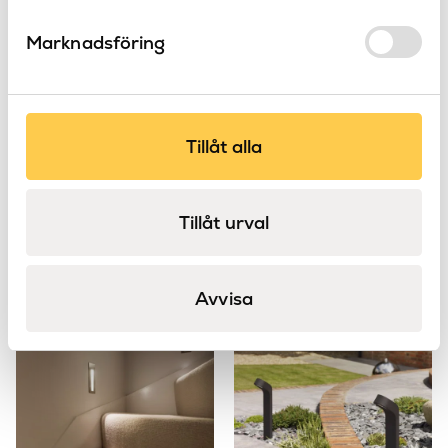
Nej
Strömbrytare
Marknadsföring
Astro
Varumärke
Tillåt alla
Tillåt urval
Cube
Denia
Astro
Astro
Avvisa