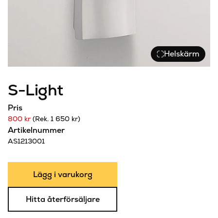
Helskärm
S-Light
Pris
800 kr
(Rek. 1 650 kr)
Artikelnummer
AS1213001
Lägg i varukorg
Hitta återförsäljare