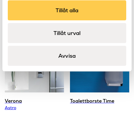
Tillåt alla
Void 55 LED
Pappershållare Nordic
Astro
Tillåt urval
Avvisa
Verona
Toalettborste Time
Astro