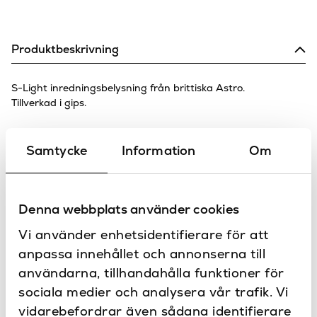
Produktbeskrivning
S-Light inredningsbelysning från brittiska Astro.
Tillverkad i gips.
Ljuskälla:
1 x 40W E14
Samtycke
Information
Om
Mått:
B 170 mm H 300 mm D 70 mm
Kapslingsklass:
IP20
Specifikationer
Denna webbplats använder cookies
170
Bredd (mm)
Vi använder enhetsidentifierare för att
anpassa innehållet och annonserna till
Ja
Dimbar
användarna, tillhandahålla funktioner för
Kontakta oss
70
Djup (mm)
sociala medier och analysera vår trafik. Vi
Har du frågor eller vill du göra en
vidarebefordrar även sådana identifierare
specialbeställning?
Vit
Färg