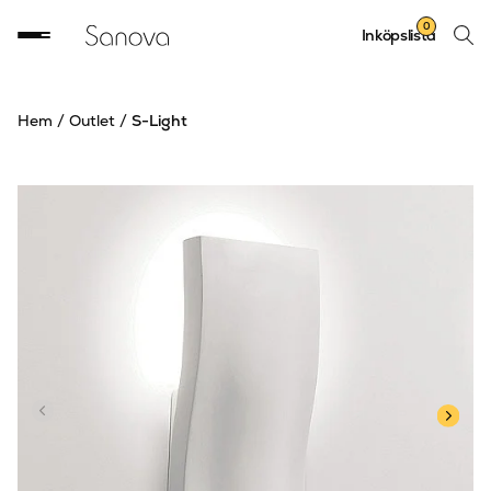
Sök
0
Inköpslista
produ
Hem
/
Outlet
/
S-Light