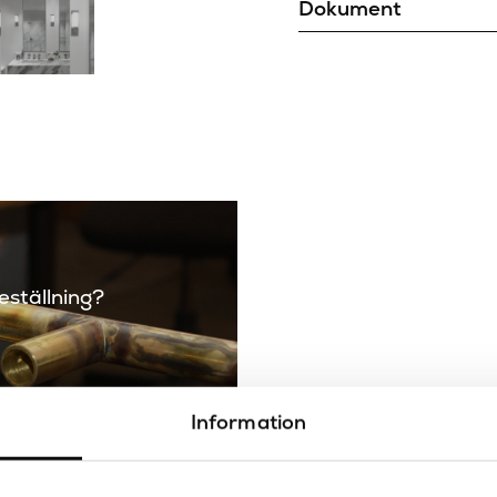
Dokument
Dimbar
Ritning
Montering
Djup (mm)
Färg
Färgtemperatur
Höjd (mm)
IP-klass
beställning?
Ljuskälla
Material
Maxstyrka
Information
Placering