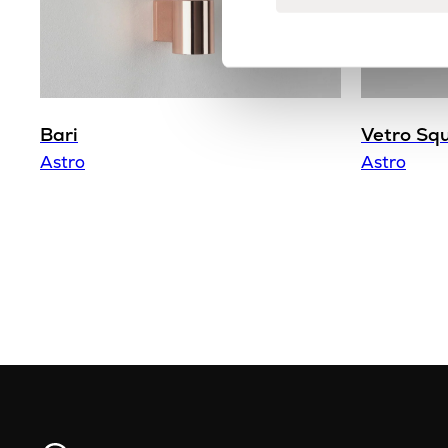
Bari
Vetro Sq
Astro
Astro