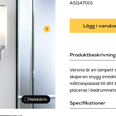
AS1147001
Lägg i varuko
Produktbeskrivning
Verona är en lampett s
skapa en snygg inredni
måttanpassad till dit
placeras i badrummet
Helskärm
Specifikationer
Bredd (mm)