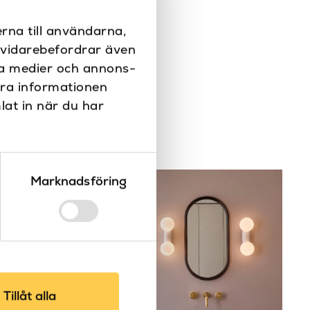
Vägglampa
rna till användarna,
E14
i vidarebefordrar även
ala medier och annons-
Nej
era informationen
Astro
lat in när du har
Marknadsföring
Tillåt alla