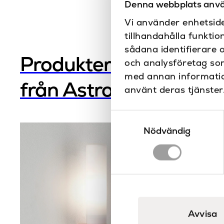
Denna webbplats anvä
Vi använder enhetside
tillhandahålla funktio
sådana identifierare 
Produkter
och analysföretag so
med annan information
från Astro
använt deras tjänster
Samtyckesval
Nödvändig
Avvisa