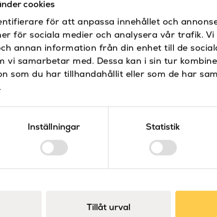
nder cookies
Produkttyp
ntifierare för att anpassa innehållet och annonse
Sockel
ner för sociala medier och analysera vår trafik. V
och annan information från din enhet till de soci
Strömbrytare
m vi samarbetar med. Dessa kan i sin tur kombin
Varumärke
 som du har tillhandahållit eller som de har sam
.
Inställningar
Statistik
Tillåt urval