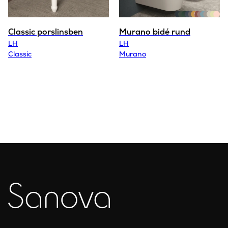
Classic porslinsben
Murano bidé rund
LH
LH
Classic
Murano