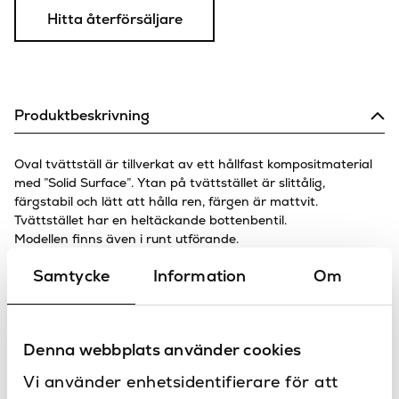
Hitta återförsäljare
Produktbeskrivning
Oval tvättställ är tillverkat av ett hållfast kompositmaterial
med ”Solid Surface”. Ytan på tvättstället är slittålig,
färgstabil och lätt att hålla ren, färgen är mattvit.
Tvättstället har en heltäckande bottenbentil.
Modellen finns även i runt utförande.
10 års garanti på ytbehandlingen ingår vid köp av
Samtycke
Information
Om
tvättstället.
Specifikationer
Denna webbplats använder cookies
600
Bredd (mm)
Dokument
Vi använder enhetsidentifierare för att
400
Djup (mm)
Ritning