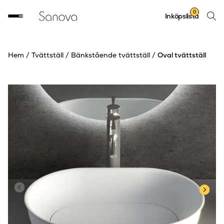
Sök
0
Inköpslista
produ
Hem
/
Tvättställ
/
Bänkstående tvättställ
/
Oval tvättställ