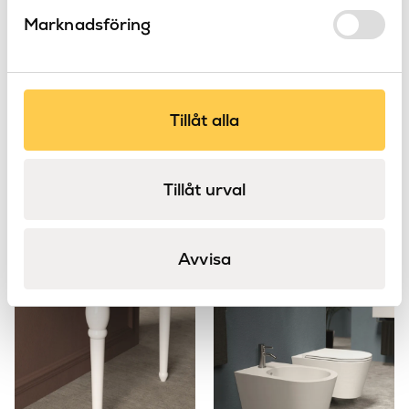
Marknadsföring
Tillåt alla
Vattenlås rund
Turano
LH
termostatblandare
Tillåt urval
LH
Turano
Avvisa