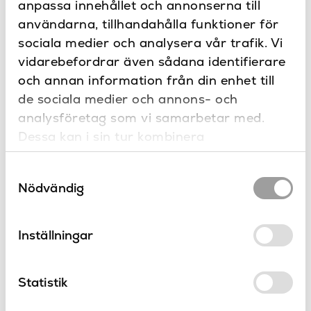
anpassa innehållet och annonserna till
Manual
Matt vit
Färg
användarna, tillhandahålla funktioner för
sociala medier och analysera vår trafik. Vi
140
Höjd (mm)
Kontakta oss
vidarebefordrar även sådana identifierare
Har du frågor eller vill du göra en
Solid surface
Material
och annan information från din enhet till
specialbeställning?
de sociala medier och annons- och
Bänk
Placering
analysföretag som vi samarbetar med.
Dessa kan i sin tur kombinera
Tvättställ
Produkttyp
informationen med annan information som
LH
Varumärke
Samtyckesval
du har tillhandahållit eller som de har
Nödvändig
samlat in när du har använt deras tjänster.
Produkter
Inställningar
från LH
Statistik