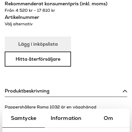
Rekommenderat konsumentpris (inkl. moms)
Från
4 520
kr
-
17 610
kr
Artikelnummer
Välj alternativ
Lägg i inköpslista
Hitta återförsäljare
Produktbeskrivning
Pappershållare Roma 1032 är en vägghängd
pappershållare med lock och trärulle, ingår i serien Roma går
Samtycke
Information
Om
att få i flera olika ytbehandlingar. Roma från Stella har sålts
i över 90 år. Den klassiska designen och den tekniska
tillförlitligheten har lett till dess framgång. Vi på Sanova har