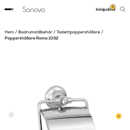
Sök
0
Inköpslista
produ
Hem
/
Badrumstillbehör
/
Toalettpappershållare
/
Pappershållare Roma 1032