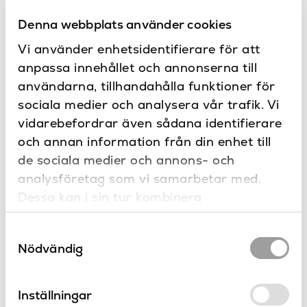
ett brett urval av produkter från serien Roma.
Denna webbplats använder cookies
Specifikationer
Vi använder enhetsidentifierare för att
anpassa innehållet och annonserna till
180
Bredd (mm)
Dokument
användarna, tillhandahålla funktioner för
130
Djup (mm)
sociala medier och analysera vår trafik. Vi
Teknisk ritning
vidarebefordrar även sådana identifierare
Dokumentation
Brons, Guld, Krom,
och annan information från din enhet till
Mässing PVD, Matt
nickel, Matt svart, Mörk
Färg
de sociala medier och annons- och
Kontakta oss
brons, Nickel, Nickel PVD,
analysföretag som vi samarbetar med.
Har du frågor eller vill du göra en
Rosé guld
specialbeställning?
Dessa kan i sin tur kombinera
130
Höjd (mm)
informationen med annan information som
Samtyckesval
du har tillhandahållit eller som de har
Nej
Limbar
Nödvändig
samlat in när du har använt deras tjänster.
Vägg
Placering
Inställningar
Toalettpappershållare
Produkttyp