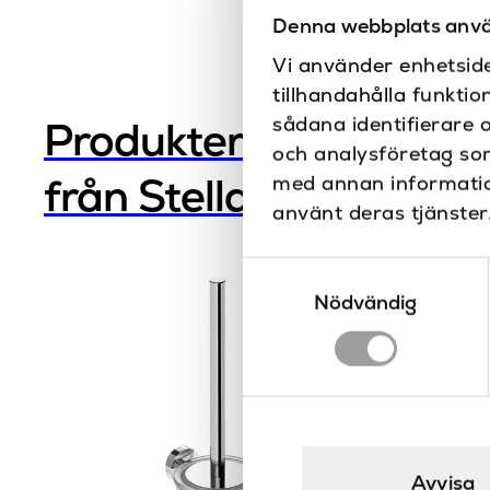
Denna webbplats anvä
Vi använder enhetside
tillhandahålla funktio
sådana identifierare 
Produkter
och analysföretag so
från Stella
med annan information
använt deras tjänster
Samtyckesval
Nödvändig
Avvisa