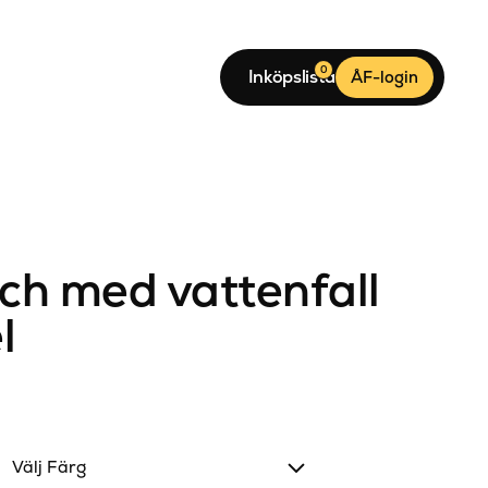
0
Inköpslista
ÅF-login
h med vattenfall
l
Välj Färg