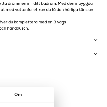
flytta drömmen in i ditt badrum. Med den inbyggda
t med vattenfallet kan du få den härliga känslan
höver du komplettera med en 3 vägs
och handdusch.
400×700 mm
Blank rostfritt, Borstad rostfritt, Brons,
Guld, Matt svart
Brons, Guld, Krom, Stål, Svart
10 bar
Om
Tak