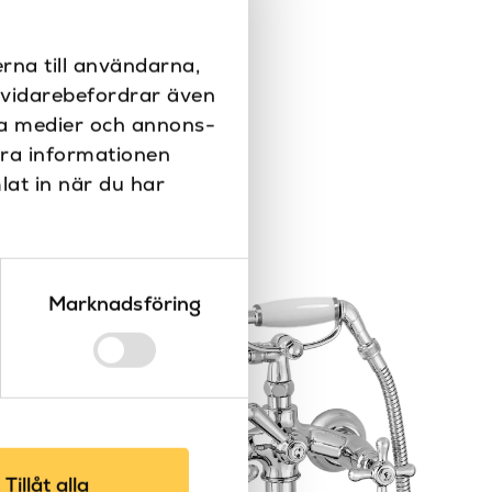
Huvuddusch
Stella
rna till användarna,
i vidarebefordrar även
ala medier och annons-
era informationen
lat in när du har
Marknadsföring
Tillåt alla