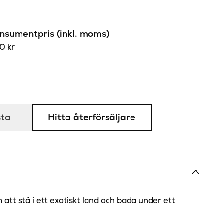
sumentpris (inkl. moms)
60
kr
sta
Hitta återförsäljare
att stå i ett exotiskt land och bada under ett