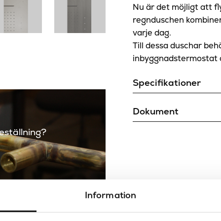
Nu är det möjligt att 
regnduschen kombinera
varje dag.
Till dessa duschar be
inbyggnadstermostat 
Specifikationer
Duschhuvud
Dokument
Ritning
beställning?
Färg
Färg filtrering
Maxtryck
Information
Placering