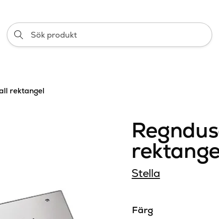
Sök
produkt
ll rektangel
Regndusc
rektange
Stella
Färg