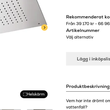
Rekommenderat kon
Från
39 170
kr
-
66 9
Artikelnummer
Välj alternativ
Lägg i inköpsli
Produktbeskrivning
Helskärm
Vem har inte drömt om 
vattenfall?