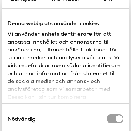
Specifikationer
63
Diameter (mm)
Dokument
Denna webbplats använder cookies
Borstad koppar PVD,
Teknisk ritning
Borstad mässing PVD,
Vi använder enhetsidentifierare för att
DWG fil
Borstad nickel PVD,
anpassa innehållet och annonserna till
Borstad svart PVD,
Brons, Guld, Koppar
användarna, tillhandahålla funktioner för
Kontakta oss
PVD, Krom, Mässing
sociala medier och analysera vår trafik. Vi
Har du frågor eller vill du göra en
Färg
PVD, Matt koppar PVD,
specialbeställning?
vidarebefordrar även sådana identifierare
Matt mässing PVD,
och annan information från din enhet till
Matt nickel PVD, Matt
svart PVD, Mörk brons,
de sociala medier och annons- och
Nickel PVD, Roséguld,
analysföretag som vi samarbetar med.
Svart PVD
Dessa kan i sin tur kombinera
Mässing
Material
informationen med annan information som
Samtyckesval
du har tillhandahållit eller som de har
10 bar
Maxtryck
Nödvändig
samlat in när du har använt deras tjänster.
Produkter
Vägg
Placering