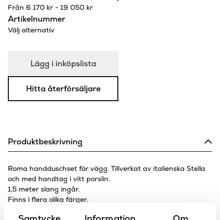
Från
6 170
kr
-
19 050
kr
Artikelnummer
Välj alternativ
Lägg i inköpslista
Hitta återförsäljare
Produktbeskrivning
Roma handduschset för vägg. Tillverkat av italienska Stella
och med handtag i vitt porslin.
1,5 meter slang ingår.
Finns i flera olika färger.
Samtycke
Information
Om