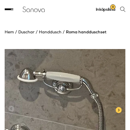
Sök
0
Inköpslista
produ
Hem
/
Duschar
/
Handdusch
/
Roma handduschset