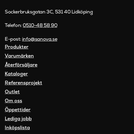
Sockerbruksgatan 3C, 531 40 Lidköping
Telefon:
0510-48 58 90
E-post:
info@sanova.se
Produkter
Varumärken
Återförsäljare
Kataloger
Referensprojekt
Outlet
Om oss
Öppettider
Lediga jobb
Inköpslista