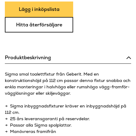
Lägg i inköpslista
Hitta återförsäljare
Produktbeskrivning
Sigma smal toalettfixtur från Geberit. Med en
konstruktionshöjd på 112 cm passar denna fixtur snabba och
enkla monteringar i halvhöga eller rumshöga vägg-framför-
vägglösningar eller skiljeväggar.
→ Sigma inbyggnadsfixturer kräver en inbyggnadshöjd på
112 cm.
→ 25 års leveransgaranti på reservdelar.
→ Passar alla Sigma spolplattor.
→ Manövreras framifrån