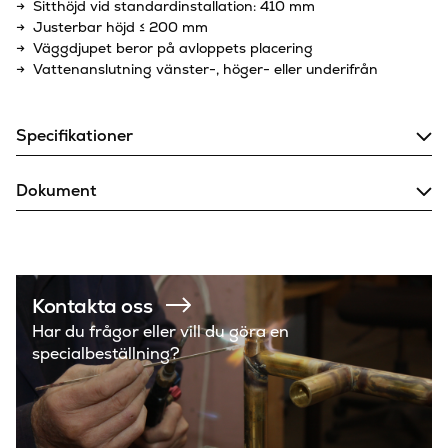
→ Sitthöjd vid standardinstallation: 410 mm
→ Justerbar höjd ≤ 200 mm
→ Väggdjupet beror på avloppets placering
→ Vattenanslutning vänster-, höger- eller underifrån
Specifikationer
425
Bredd (mm)
Dokument
1120
Höjd (mm)
Installation och ritning
Anslutning avlopp
Sigma
Serie
Underhåll och justering spolmängd
Geberit
Varumärke
Kontakta oss
Har du frågor eller vill du göra en
specialbeställning?