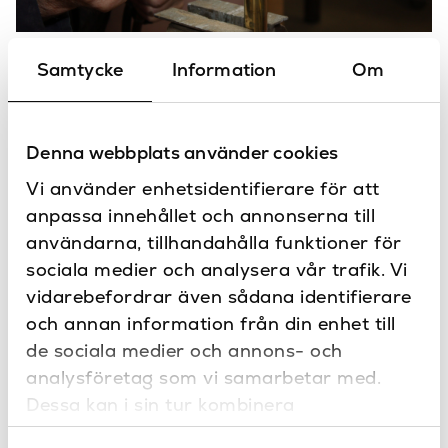
Samtycke
Information
Om
Produkter
i serien Sigma
Denna webbplats använder cookies
Vi använder enhetsidentifierare för att
anpassa innehållet och annonserna till
användarna, tillhandahålla funktioner för
sociala medier och analysera vår trafik. Vi
vidarebefordrar även sådana identifierare
och annan information från din enhet till
de sociala medier och annons- och
analysföretag som vi samarbetar med.
Dessa kan i sin tur kombinera
Sigma50 round mässing
Sigma50 round krom
informationen med annan information som
Geberit
Geberit