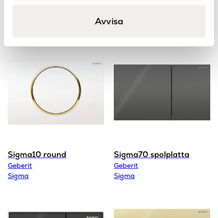
Avvisa
Du kanske också gillar..
Sigma10 round
Sigma70 spolplatta
Geberit
Geberit
Sigma
Sigma