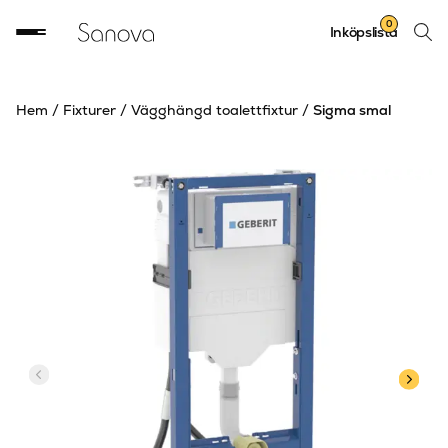
Sök
0
Inköpslista
produ
Hem
/
Fixturer
/
Vägghängd toalettfixtur
/
Sigma smal