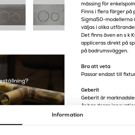
mässing för enkelspoln
Finns i flera färger på 
Sigma50-modellerna är 
väljas i olika utförand
Det finns även en s k 
appliceras direkt på s
på badrumsväggen.
Bra att veta
Passar endast till fixtu
beställning?
Geberit
Geberit är marknadsle
år har deras innovatio
och pålitliga vvs-sys
Information
Sanova – Design & kval