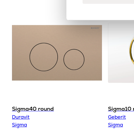
Sigma40 round
Sigma10 
Duravit
Geberit
Sigma
Sigma