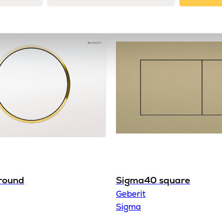
Produkttyp
Serie
Varumärke
round
Sigma40 square
Geberit
Sigma