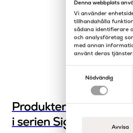
Denna webbplats anvä
Vi använder enhetside
tillhandahålla funktio
sådana identifierare 
och analysföretag so
med annan information
använt deras tjänster
Samtyckesval
Nödvändig
Produkter
i serien Sigma
Avvisa