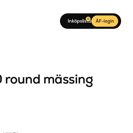
0
Inköpslista
ÅF-login
 round mässing