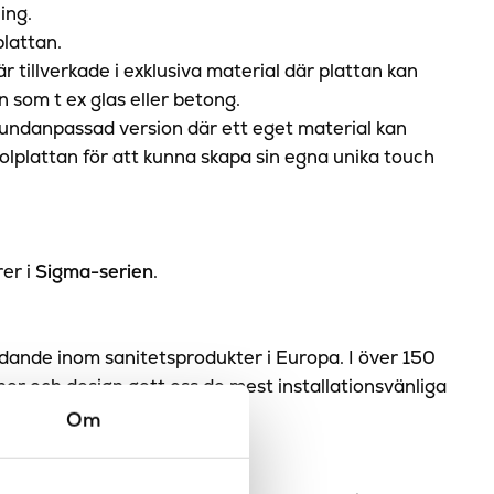
ing.
plattan.
tillverkade i exklusiva material där plattan kan
en som t ex glas eller betong.
Kundanpassad version där ett eget material kan
polplattan för att kunna skapa sin egna unika touch
rer i
Sigma-serien
.
dande inom sanitetsprodukter i Europa. I över 150
ner och design gett oss de mest installationsvänliga
temen för badrummet.
Om
itet för dig!