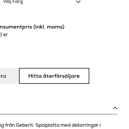
Välj Färg
sumentpris (inkl. moms)
60
kr
sta
Hitta återförsäljare
 från Geberit. Spolplatta med dekorringar i