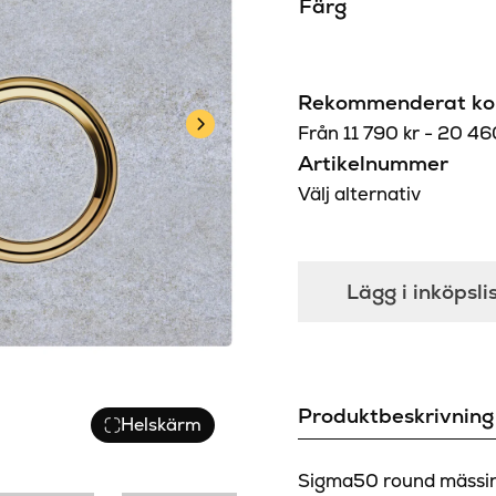
Färg
Rekommenderat kon
Från
11 790
kr
-
20 4
Artikelnummer
Välj alternativ
Lägg i inköpsli
Produktbeskrivning
Helskärm
Sigma50 round mässing