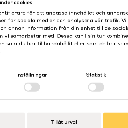
Sanova är distributör 
nder cookies
Våra produkter är noga 
ntifierare för att anpassa innehållet och annonse
design.
ner för sociala medier och analysera vår trafik. V
och annan information från din enhet till de soci
m vi samarbetar med. Dessa kan i sin tur kombin
Specifikationer
 som du har tillhandahållit eller som de har sam
Bredd (mm)
.
Dokument
Montering
Montering Kundanp
Färg
Inställningar
Statistik
Skötselanvisning
Skötselanvisning fö
Höjd (mm)
Material
Placering
Tillåt urval