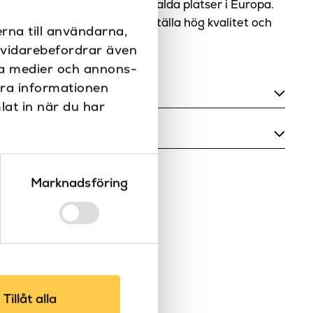
för varumärken från olika utvalda platser i Europa.
utvalda för att alltid säkerställa hög kvalitet och
rna till användarna,
i vidarebefordrar även
ala medier och annons-
era informationen
lat in när du har
246
Betong/mässing/betong, Kundanpassad,
Skiffer/mässing/skiffer,
assad spolplatta
Marknadsföring
Svart/mässing/svart,
Valnöt/mässing/valnöt, Vit/mässing/vit
r skiffer
164
Glas, Metall, Porslin, Skiffer, Trä
Vägg
Tillåt alla