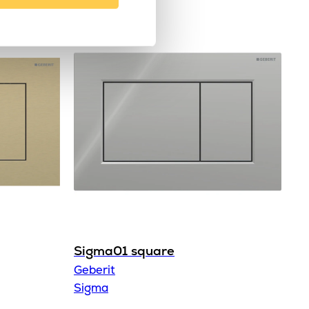
Spolplatta
Sigma
Geberit
Sigma01 square
Geberit
Sigma