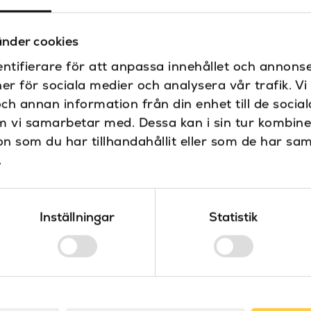
Huvuddusch
Handdusch med s
nder cookies
Vred
ntifierare för att anpassa innehållet och annonse
Inbyggnadstermo
ner för sociala medier och analysera vår trafik. V
Säkerhetsbox fr
och annan information från din enhet till de soci
m vi samarbetar med. Dessa kan i sin tur kombin
Stella
 som du har tillhandahållit eller som de har sam
I över 100 år har Stell
.
produkter. Genom dera
anses Stella idag som e
badrumsprodukter.
Inställningar
Statistik
Sanova – Design & kval
Sanova är distributör 
Våra produkter är noga 
design.