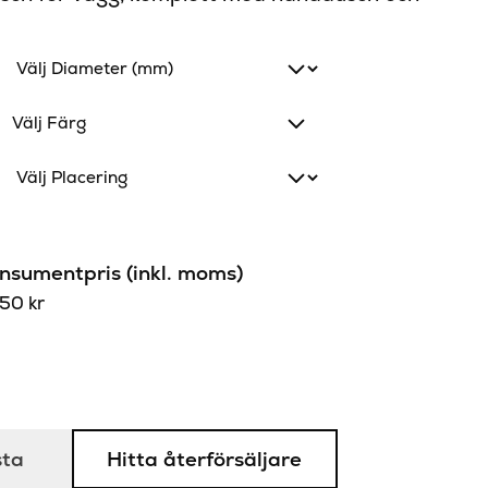
Välj Färg
sumentpris (inkl. moms)
950
kr
sta
Hitta återförsäljare