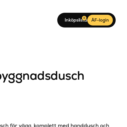
0
Inköpslista
ÅF-login
nbyggnadsdusch
usch för vägg, komplett med handdusch och