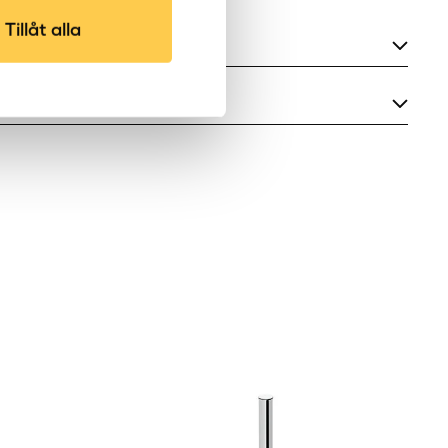
Tillåt alla
200, 300
Borstad koppar PVD, Borstad mässing
mostat
PVD, Borstad nickel PVD, Borstad svart
PVD, Brons, English Gold, Guld, Koppar
uvuddusch 200 mm
PVD, Krom, Mässing PVD, Matt koppar
 200 mm
PVD, Matt mässing PVD, Matt nickel PVD,
uvuddusch 300 mm
Matt svart PVD, Mörk brons, Nickel PVD,
 300 mm
Rosé guld, Svart PVD
scharm vägg
gg
10
scharm tak
k
Tak, Vägg
etsbox
Inbyggnadsdusch