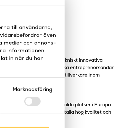
lang
rna till användarna,
stat
i vidarebefordrar även
ån Joramark
ala medier och annons-
era informationen
lat in när du har
a tillverkat högklassiga och tekniskt innovativa
s starka driv för den italienska entreprenörsandan
n av Italiens högst klassade tillverkare inom
Marknadsföring
itet för dig!
för varumärken från olika utvalda platser i Europa.
utvalda för att alltid säkerställa hög kvalitet och