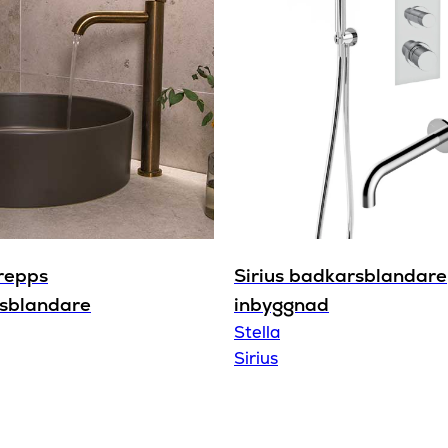
Serie
Termostat
Varumärke
grepps
Sirius badkarsblandare
lsblandare
inbyggnad
Stella
Sirius