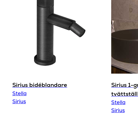
Sirius bidéblandare
Sirius 1-
Stella
tvättstäl
Sirius
Stella
Sirius