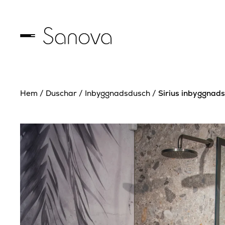
Hem
/
Duschar
/
Inbyggnadsdusch
/
Sirius inbyggnad