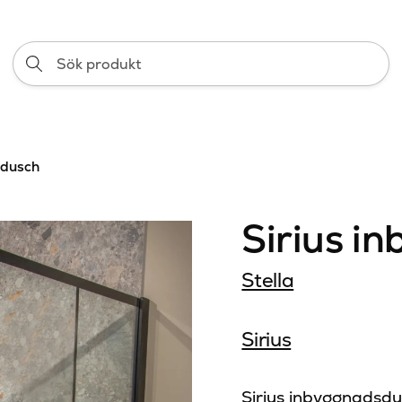
Sök
produkt
sdusch
Sirius i
Stella
Sirius
Sirius inbyggnadsd