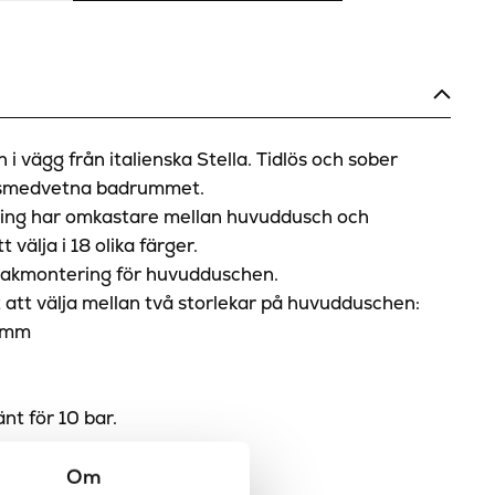
i vägg från italienska Stella. Tidlös och sober
etsmedvetna badrummet.
ing har omkastare mellan huvuddusch och
 välja i 18 olika färger.
r takmontering för huvudduschen.
 att välja mellan två storlekar på huvudduschen:
 mm
nt för 10 bar.
ed:
Om