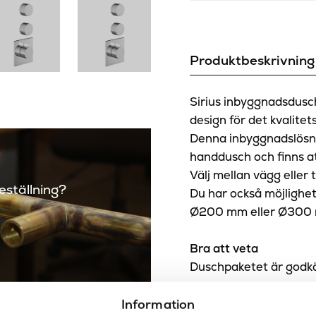
Produktbeskrivning
Sirius inbyggnadsdusch 
design för det kvalit
Denna inbyggnadslösn
handdusch och finns att
Välj mellan vägg elle
beställning?
Du har också möjlighet
Ø200 mm eller Ø300
Bra att veta
Duschpaketet är godkä
Levereras komplett m
Information