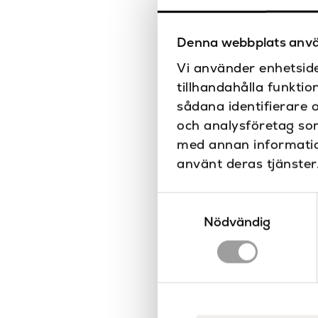
Denna webbplats anvä
Vi använder enhetside
tillhandahålla funktio
sådana identifierare 
och analysföretag so
med annan information
använt deras tjänster
Samtyckesval
Nödvändig