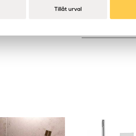
Tillåt urval
Specifikationer
Diameter (mm)
Dokument
Teknisk ritning ter
DWG termostat
Teknisk ritning h
Färg
DWG huvuddusch
Teknisk ritning h
DWG huvuddusch
Teknisk ritning du
DWG duscharm vä
Maxtryck
Teknisk ritning du
DWG duscharm ta
Placering
Installation säkerh
Produkttyp