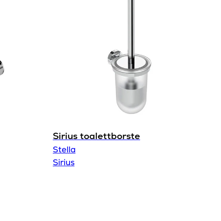
Sirius
Ja
Stella
Sirius toalettborste
Stella
Sirius