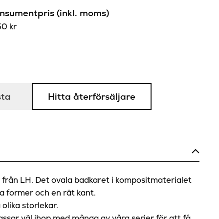
sumentpris (inkl. moms)
50
kr
sta
Hitta återförsäljare
 från LH. Det ovala badkaret i kompositmaterialet
a former och en rät kant.
 olika storlekar.
ssar väl ihop med många av våra serier för att få