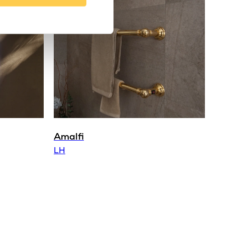
Amalfi
LH