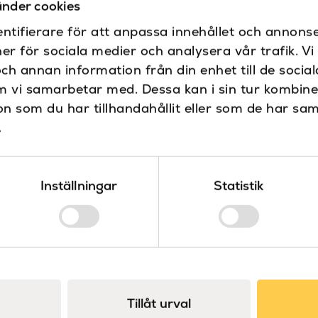
nder cookies
Specifikationer
ntifierare för att anpassa innehållet och annonse
ner för sociala medier och analysera vår trafik. V
Bredd (mm)
och annan information från din enhet till de soci
Dokument
m vi samarbetar med. Dessa kan i sin tur kombin
Färg
Ritning 1600mm
 som du har tillhandahållit eller som de har sam
Ritning 1800mm
Höjd (mm)
.
Installation och u
Längd (mm)
Material
Inställningar
Statistik
Produkttyp
Varumärke
Vikt
Tillåt urval
Volym