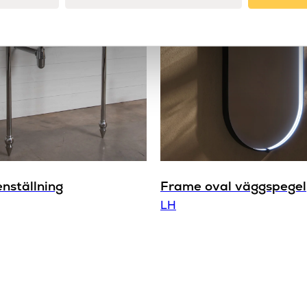
enställning
Frame oval väggspegel
LH