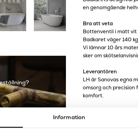
en genomgående helh
Bra att veta
Bottenventil i matt vit 
Badkaret väger 140 kg 
Vi lämnar 10 års mater
sker om skötselanvisni
Leverantören
LH är Sanovas egna mä
beställning?
omsorg och precision f
komfort.
Sanova – Design & kval
Information
Sanova är distributör 
produkter är noga utval