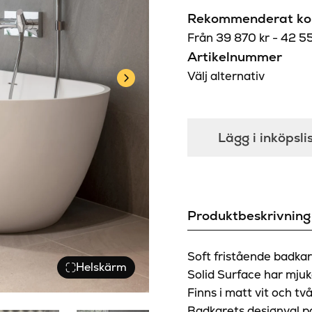
Rekommenderat kon
Från
39 870
kr
-
42 5
Artikelnummer
Välj alternativ
Lägg i inköpsli
Produktbeskrivning
Soft fristående badkar
Helskärm
Solid Surface har mjuk
Finns i matt vit och två
Badkarets designval pa