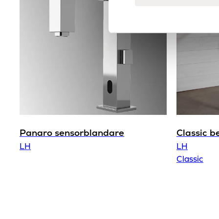
Panaro sensorblandare
Classic b
LH
LH
Classic