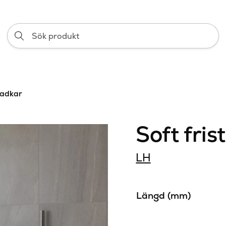
Sök
produkt
badkar
Soft fri
LH
Längd (mm)