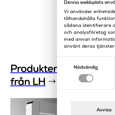
Denna webbplats anvä
Vi använder enhetside
tillhandahålla funktio
sådana identifierare 
och analysföretag so
med annan information
använt deras tjänster
Samtyckesval
Produkter
Nödvändig
från LH
Avvisa