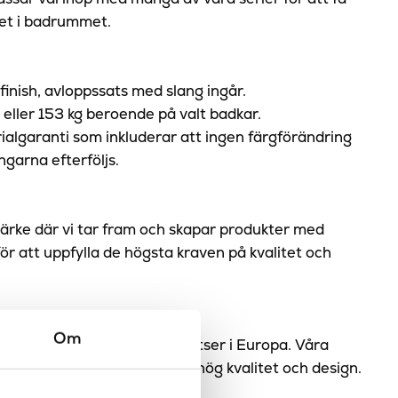
et i badrummet.
finish,
avloppssats
med slang ingår.
eller 153 kg beroende på valt badkar.
ialgaranti som inkluderar att ingen färgförändring
ngarna efterföljs.
rke där vi tar fram och skapar produkter med
ör att uppfylla de högsta kraven på kvalitet och
itet för dig!
Om
för varumärken från olika platser i Europa. Våra
da för att alltid säkerställa hög kvalitet och design.