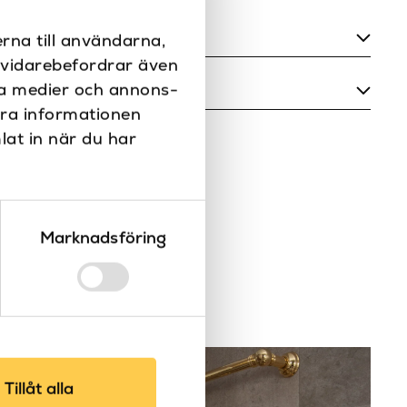
rna till användarna,
i vidarebefordrar även
800
ala medier och annons-
era informationen
Matt vit
lat in när du har
520
nderhållsmanual
1600, 1800
Solid surface
Marknadsföring
Fristående badkar
LH
140 kg, 153 kg
Tillåt alla
310 L, 349 L