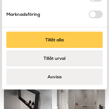
Marknadsföring
Tillåt alla
Tillåt urval
Toalettpappershållare
Calos
Novellini
Novellini
Frame
Calos
Avvisa