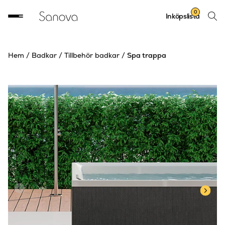
Sök
0
Inköpslista
produ
Hem
/
Badkar
/
Tillbehör badkar
/
Spa trappa