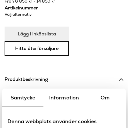
Från
6 850
kr
-
14 850
kr
Artikelnummer
Välj alternativ
Lägg i inköpslista
Hitta återförsäljare
Produktbeskrivning
Spa trappa som kompletterar ditt spa perfekt!
Samtycke
Information
Om
Finns i två olika färgval samt två höjder.
Dessutom finns det en version med 2 trappsteg.
Specifikationer
Denna webbplats använder cookies