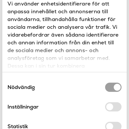
Vi använder enhetsidentifierare för att
660, 700, 1182
Bredd (mm)
Dokument
anpassa innehållet och annonserna till
330, 580
Djup (mm)
Ritning
användarna, tillhandahålla funktioner för
sociala medier och analysera vår trafik. Vi
Oxid, Quartz
Färg
vidarebefordrar även sådana identifierare
200, 340
Höjd (mm)
Kontakta oss
och annan information från din enhet till
Har du frågor eller vill du göra en
de sociala medier och annons- och
Trä
Material
specialbeställning?
analysföretag som vi samarbetar med.
Tillbehör
Produkttyp
Dessa kan i sin tur kombinera
informationen med annan information som
Novellini
Varumärke
Samtyckesval
du har tillhandahållit eller som de har
Nödvändig
samlat in när du har använt deras tjänster.
Inställningar
Produkter
från Novellini
Statistik