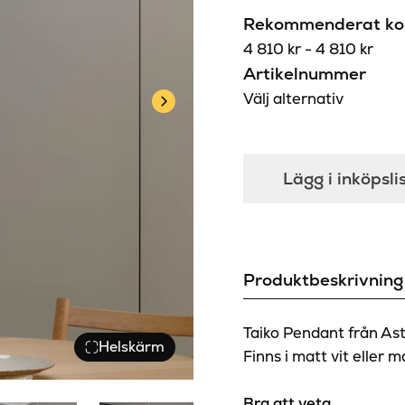
Rekommenderat kon
4 810
kr
-
4 810
kr
Artikelnummer
Välj alternativ
Lägg i inköpsli
Produktbeskrivning
Taiko Pendant från Ast
Helskärm
Finns i matt vit eller m
Bra att veta