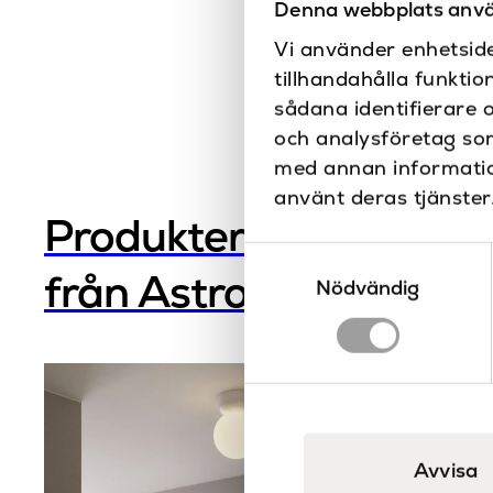
Denna webbplats anvä
Vi använder enhetside
tillhandahålla funktio
sådana identifierare 
och analysföretag so
med annan information
använt deras tjänster
Produkter
Samtyckesval
från Astro
Nödvändig
Avvisa