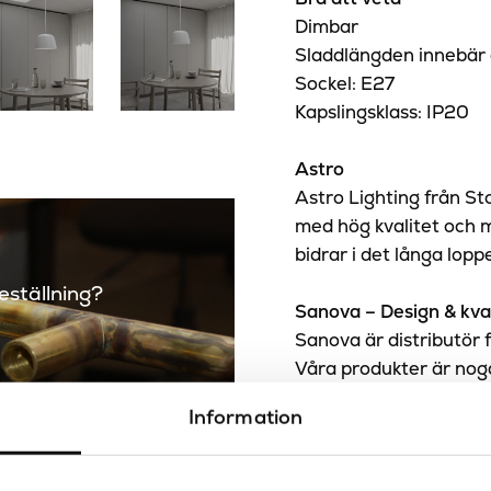
Dimbar
Sladdlängden innebär
Sockel: E27
Kapslingsklass: IP20
Astro
Astro Lighting från St
med hög kvalitet och m
bidrar i det långa lopp
beställning?
Sanova – Design & kval
Sanova är distributör 
Våra produkter är noga 
design.
Information
Specifikationer