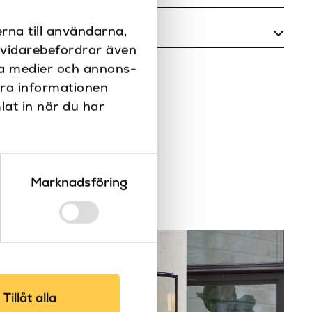
300
rna till användarna,
i vidarebefordrar även
Ja
ala medier och annons-
Nej
era informationen
lat in när du har
Matt svart, Matt vit
224-2724
IP20
Marknadsföring
Aluminium
12W LED
Tak
Taklampa
Tillåt alla