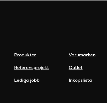
Produkter
Varumärken
Referensprojekt
Outlet
Lediga jobb
Inköpslista