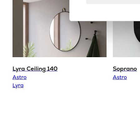
Lyra Ceiling 140
Soprano
Astro
Astro
Lyra