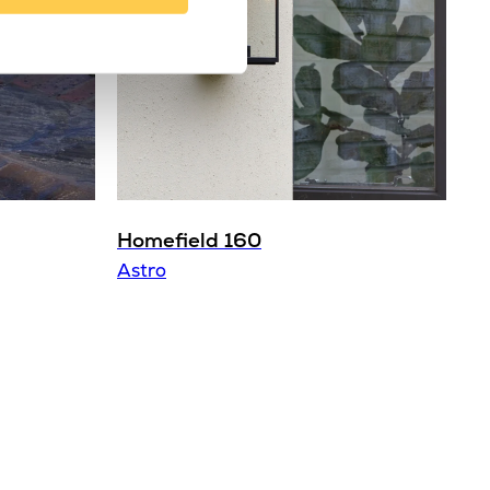
E27
Nej
Astro
Homefield 160
Astro