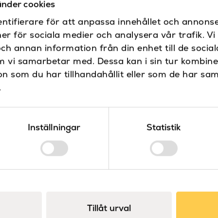
nder cookies
Diameter (mm)
ntifierare för att anpassa innehållet och annonse
Dokument
ner för sociala medier och analysera vår trafik. V
Dimbar
Ritning
och annan information från din enhet till de soci
Montering
Fire-rated
m vi samarbetar med. Dessa kan i sin tur kombin
 som du har tillhandahållit eller som de har sam
Färg
.
Höjd (mm)
IP-klass
Inställningar
Statistik
Material
Maxstyrka
Placering
Produkttyp
Tillåt urval