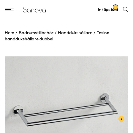
Sök
0
Inköpslista
produ
Hem
/
Badrumstillbehör
/
Handdukshållare
/
Tesina
handdukshållare dubbel