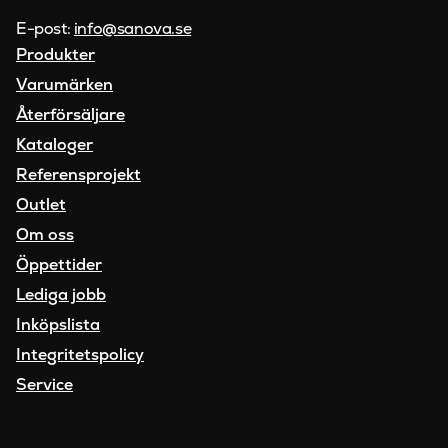
E-post:
info@sanova.se
Produkter
Varumärken
Återförsäljare
Kataloger
Referensprojekt
Outlet
Om oss
Öppettider
Lediga jobb
Inköpslista
Integritetspolicy
Service