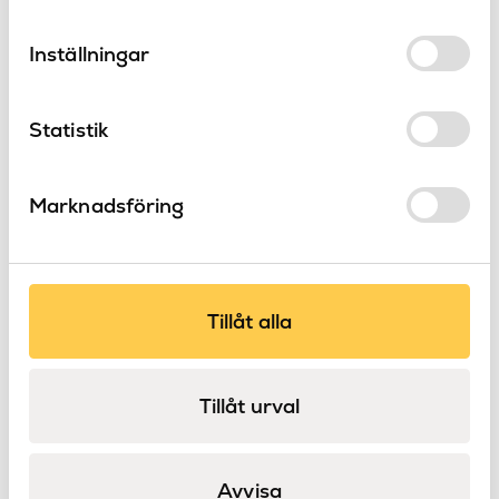
specialbeställning?
Handdukshållare
Produkttyp
Inställningar
Tesina
Serie
LH
Varumärke
Statistik
Marknadsföring
Produkter
i serien Tesina
Tillåt alla
Tillåt urval
Avvisa