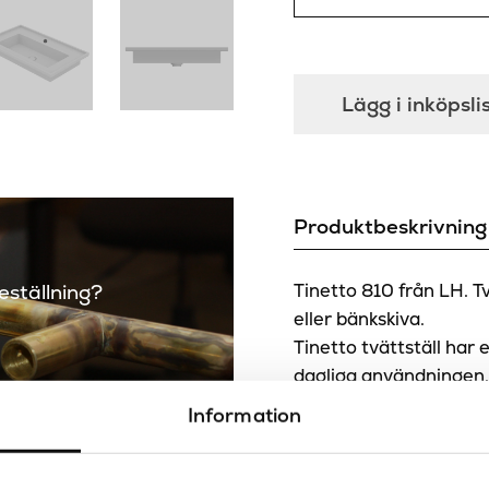
Lägg i inköpsli
Produktbeskrivning
beställning?
Tinetto 810 från LH. T
eller bänkskiva.
Tinetto tvättställ har 
dagliga användningen
Information
Bra att veta
Tinetto 810 levereras 