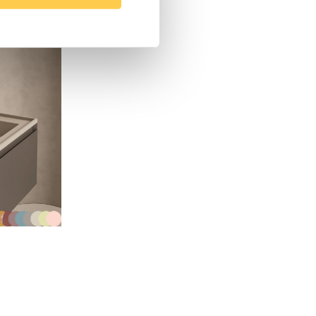
Tabasco red – 97, Vit, Zenzero matt – 46
Porslin
Bänk
Tvättställ
Nej
Tinetto
LH