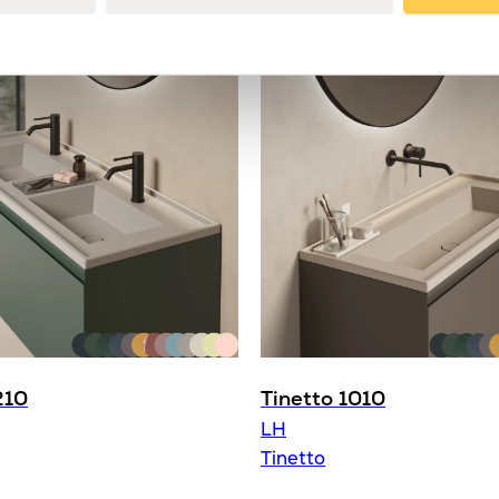
Material
Placering
Produkttyp
Push-open
Serie
Varumärke
210
Tinetto 1010
LH
Tinetto