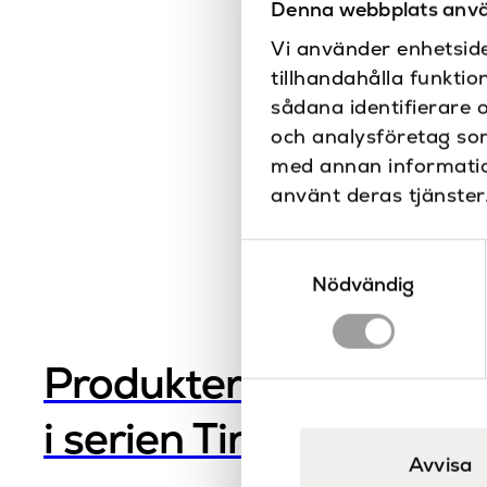
Denna webbplats anvä
Vi använder enhetside
tillhandahålla funktio
sådana identifierare 
och analysföretag so
med annan information
använt deras tjänster
Samtyckesval
Nödvändig
Produkter
i serien Tinetto
Avvisa