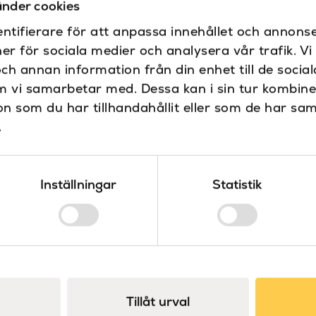
beställa utan blandar
nder cookies
Bottenventil i samma f
ntifierare för att anpassa innehållet och annonse
Tvättstället har inget
ner för sociala medier och analysera vår trafik. V
och annan information från din enhet till de soci
m vi samarbetar med. Dessa kan i sin tur kombin
Specifikationer
 som du har tillhandahållit eller som de har sam
Blandarhål
.
Dokument
Bottenventil
Ritning
3D-fil
Bredd (mm)
Inställningar
Statistik
Djup (mm)
Färg
Tillåt urval