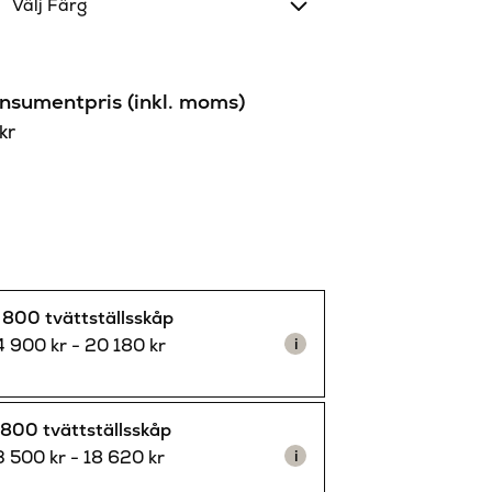
Välj Färg
sumentpris (inkl. moms)
kr
 800 tvättställsskåp
4 900
kr
-
20 180
kr
i
800 tvättställsskåp
3 500
kr
-
18 620
kr
i