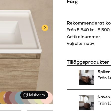
Färg
Rekommenderat kon
Från
5 840
kr
-
8 590
Artikelnummer
Välj alternativ
Tilläggsprodukter
Spiken
Från
1
Helskärm
Naven 
Från
1