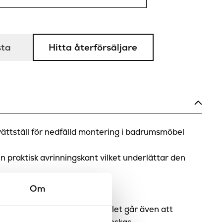
sta
Hitta återförsäljare
vättställ för nedfälld montering i badrumsmöbel
en praktisk avrinningskant vilket underlättar den
.
Om
med ett blandarhål. Tvättstället går även att