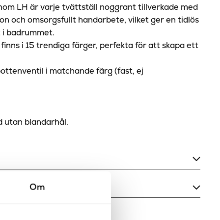
inom LH är varje tvättställ noggrant tillverkade med
ion och omsorgsfullt handarbete, vilket ger en tidlös
t i badrummet.
 finns i 15 trendiga färger, perfekta för att skapa ett
ottenventil i matchande färg (fast, ej
id utan blandarhål.
Ja
Om
420