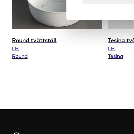
Round tvättställ
Tesina tv
LH
LH
Round
Tesina