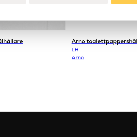
ålhållare
Arno toalettpappershål
LH
Arno