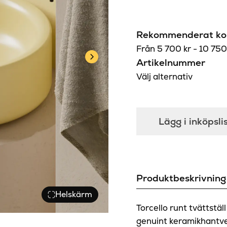
Rekommenderat kon
Från
5 700
kr
-
10 75
Artikelnummer
Välj alternativ
Lägg i inköpsli
Produktbeskrivning
Helskärm
Torcello runt tvättstäl
genuint keramikhantve