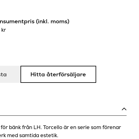
sumentpris (inkl. moms)
0
kr
sta
Hitta återförsäljare
l för bänk från LH. Torcello är en serie som förenar
rk med samtida estetik.