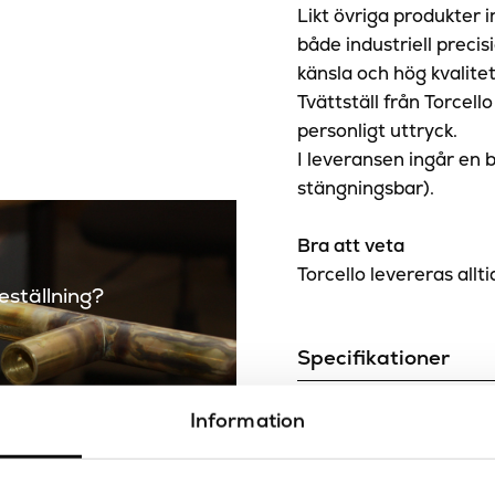
Likt övriga produkter 
både industriell precis
känsla och hög kvalite
Tvättställ från Torcello
personligt uttryck.
I leveransen ingår en b
stängningsbar).
Bra att veta
Torcello levereras allt
beställning?
Specifikationer
Bottenventil
Information
Dokument
Diameter (mm)
Ritning
3D fil