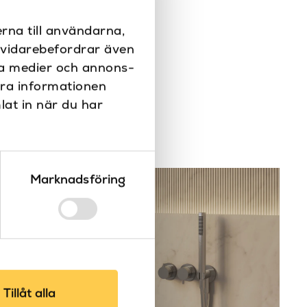
Alpi green – 39, Coffee matt – 43, Grey
matt – 19, Honey yellow – 96, Laguna
rna till användarna,
matt – 45, Malva matt – 47, Matt svart,
i vidarebefordrar även
Matt vit, Myrtle blue – 98, Pyne green –
ala medier och annons-
95, Rose matt – 37, Sand matt – 44,
era informationen
Tabasco red – 97, Vit, Zenzero matt – 46
lat in när du har
130
Porslin
Marknadsföring
Bänk
Tvättställ
Nej
Torcello
Tillåt alla
LH