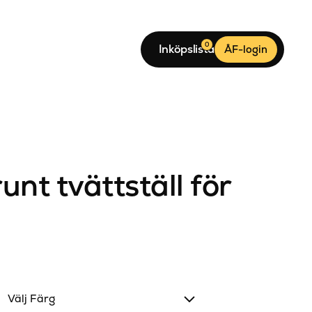
0
Inköpslista
ÅF-login
runt tvättställ för
Välj Färg