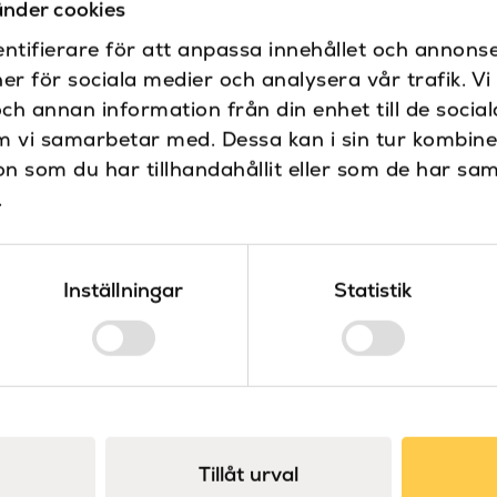
nder cookies
ntifierare för att anpassa innehållet och annonse
Färg
ner för sociala medier och analysera vår trafik. V
och annan information från din enhet till de soci
m vi samarbetar med. Dessa kan i sin tur kombin
 som du har tillhandahållit eller som de har sam
Höjd (mm)
.
Material
Inställningar
Statistik
Placering
Produkttyp
Push-open
Serie
Tillåt urval
Varumärke