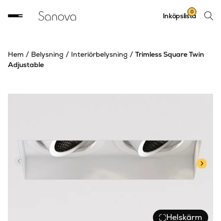
Sök
0
Inköpslista
produ
Hem
/
Belysning
/
Interiörbelysning
/
Trimless Square Twin
Adjustable
Helskärm