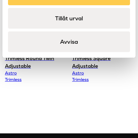
GU10
Sockel
Nej
Strömbrytare
Tillåt urval
.432 kg
Vikt
Avvisa
Trimless Round Twin
Trimless Square
Adjustable
Adjustable
Astro
Astro
Trimless
Trimless