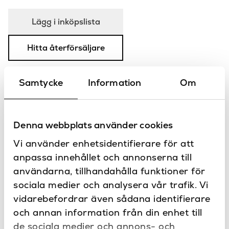
Lägg i inköpslista
Hitta återförsäljare
Samtycke
Information
Om
Produktbeskrivning
Denna webbplats använder cookies
Trimless spotlight för tak från Astro Lighting är
inspacklingsbar vilket skapar en diskret installation. Finns
Vi använder enhetsidentifierare för att
även med fast ljuskälla, kontakta Sanova för mer
anpassa innehållet och annonserna till
information.
användarna, tillhandahålla funktioner för
sociala medier och analysera vår trafik. Vi
Specifikationer
vidarebefordrar även sådana identifierare
158
Bredd (mm)
och annan information från din enhet till
Dokument
de sociala medier och annons- och
Ja
Dimbar