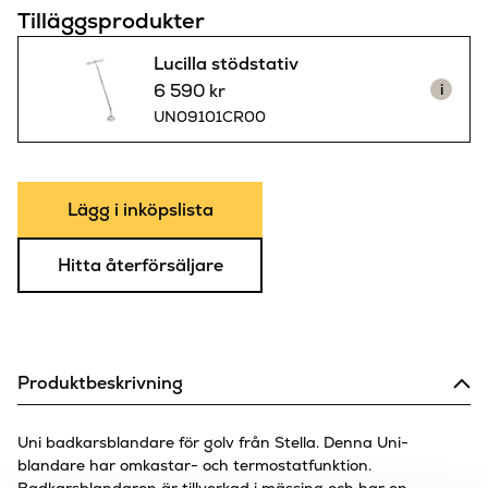
Tilläggsprodukter
Lucilla stödstativ
6 590
kr
i
UN09101CR00
Lägg i inköpslista
Hitta återförsäljare
Produktbeskrivning
Uni badkarsblandare för golv från Stella. Denna Uni-
blandare har omkastar- och termostatfunktion.