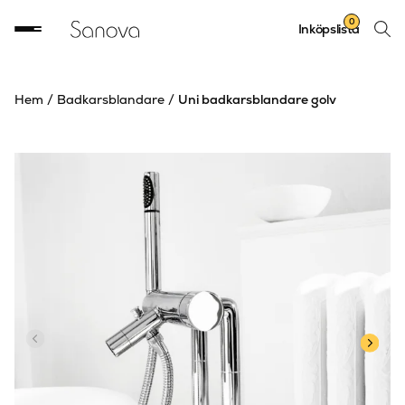
Sök
0
Inköpslista
produ
Hem
/
Badkarsblandare
/
Uni badkarsblandare golv