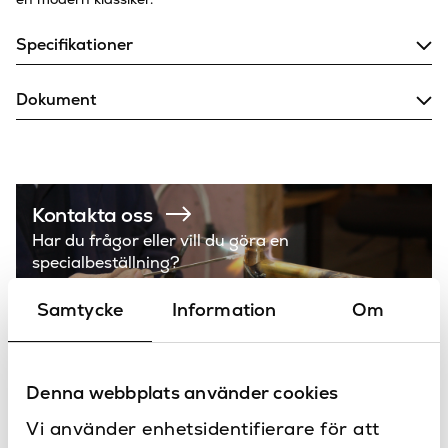
Specifikationer
500
Bredd (mm)
Dokument
250
Djup (mm)
Teknisk ritning, monteringsanvisning och mer
information.
Vit
Färg
150
Höjd (mm)
Kontakta oss
Har du frågor eller vill du göra en
Vägg
Placering
specialbeställning?
Tvättställ
Produkttyp
Samtycke
Information
Om
Vero
Serie
Duravit
Varumärke
Denna webbplats använder cookies
Högerställt,
Version
Vi använder enhetsidentifierare för att
Vänsterställt