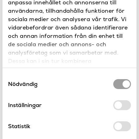
anpassa innehållet och annonserna till
Produkter
användarna, tillhandahålla funktioner för
i serien Vero
sociala medier och analysera vår trafik. Vi
vidarebefordrar även sådana identifierare
och annan information från din enhet till
de sociala medier och annons- och
analysföretag som vi samarbetar med.
Dessa kan i sin tur kombinera
informationen med annan information som
Samtyckesval
du har tillhandahållit eller som de har
Nödvändig
samlat in när du har använt deras tjänster.
Vero tvättställ
Vero tvättställ
Inställningar
Duravit
Duravit
Vero
Vero
Statistik