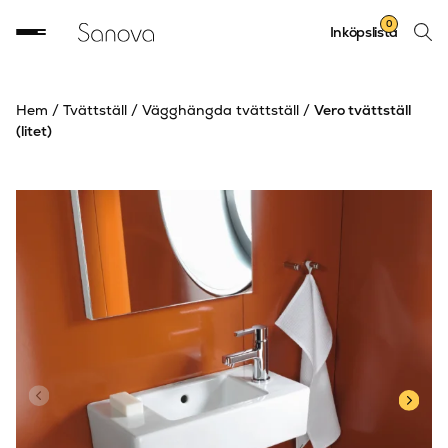
Sök
0
Inköpslista
produ
Hem
/
Tvättställ
/
Vägghängda tvättställ
/
Vero tvättställ
(litet)