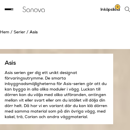
Sök
0
Inköpslista
prod
Hem
/
Serier
/
Asis
Asis
Asis serien ger dig ett unikt designat
förvaringsutrymme. De smarta
inbyggnadsmöjligheterna för Asis-serien gör att du
kan bygga in alla olika moduler i vägg. Luckan till
dörren kan du välja med olika utföranden, antingen
mellan vit eller svart eller om du istället vill dölja din
dörr helt. Då har vi en variant där du kan klä dörren
med samma material som på din övriga vägg, med
kakel, trä, Corian och andra väggmaterial.