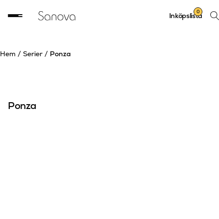
Sök
0
Inköpslista
prod
Hem
/
Serier
/
Ponza
Ponza