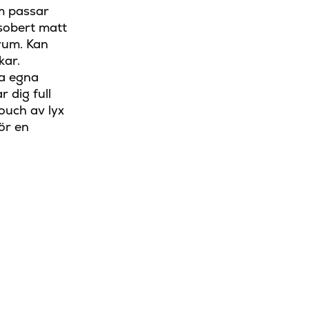
om passar
 sobert matt
drum. Kan
kar.
na egna
 dig full
ouch av lyx
ör en