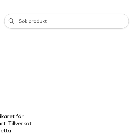
Sök
produkt
dkaret för
t. Tillverkat
detta