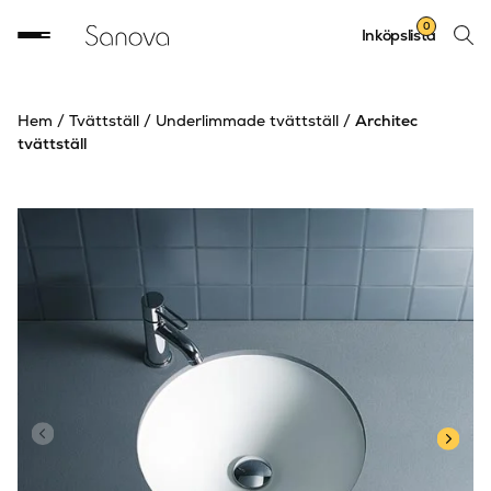
Sök
0
Inköpslista
produ
Hem
/
Tvättställ
/
Underlimmade tvättställ
/
Architec
tvättställ