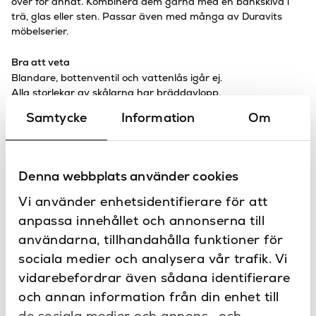
över för annat. Kombinera dem gärna med en bänkskiva i
trä, glas eller sten. Passar även med många av Duravits
möbelserier.
Bra att veta
Blandare, bottenventil och vattenlås igår ej.
Alla storlekar av skålarna har bräddavlopp.
Måtten avser innermått:
Samtycke
Information
Om
Ø275 mm (Ø320 mm)
Ø325 mm (Ø360 mm)
Ø400 mm (Ø430 mm)
Denna webbplats använder cookies
Duravit
Beläget i de tyska Schwarzwaldskogarna, tillverkar Duravit
Vi använder enhetsidentifierare för att
sina produkter med hänsyn till miljöpåverkan och
anpassa innehållet och annonserna till
säkerställer att det, oavsett vad som tillverkar, använder
användarna, tillhandahålla funktioner för
naturresurserna på ett ansvarsfullt sätt.
sociala medier och analysera vår trafik. Vi
Sanova – Design & kvalitet för dig!
vidarebefordrar även sådana identifierare
Sanova är distributör för varumärken från olika utvalda
och annan information från din enhet till
platser i Europa. Våra produkter är noga utvalda för att
de sociala medier och annons- och