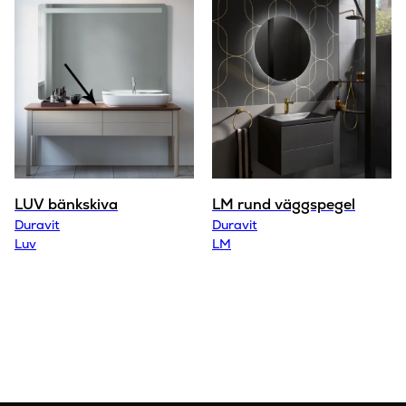
LUV bänkskiva
LM rund väggspegel
Duravit
Duravit
Luv
LM