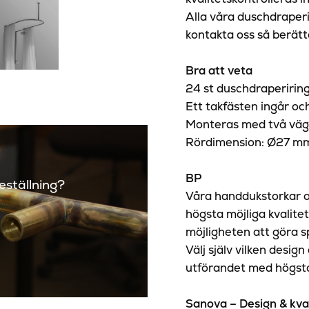
Alla våra duschdraper
kontakta oss så berätt
Bra att veta
24 st duschdraperiring
Ett takfästen ingår oc
Monteras med två väg
Rördimension: Ø27 m
BP
beställning?
Våra handdukstorkar o
högsta möjliga kvalitet
möjligheten att göra 
Välj själv vilken design
utförandet med högsta 
Sanova – Design & kval