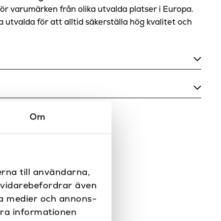
för varumärken från olika utvalda platser i Europa.
utvalda för att alltid säkerställa hög kvalitet och
710
1220
Om
Borstad nickel, Krom, Lackad mässing,
Matt svart, Nickel, Obehandlad mässing,
Svart
Duschdraperistänger
rna till användarna,
i vidarebefordrar även
BP
ala medier och annons-
era informationen