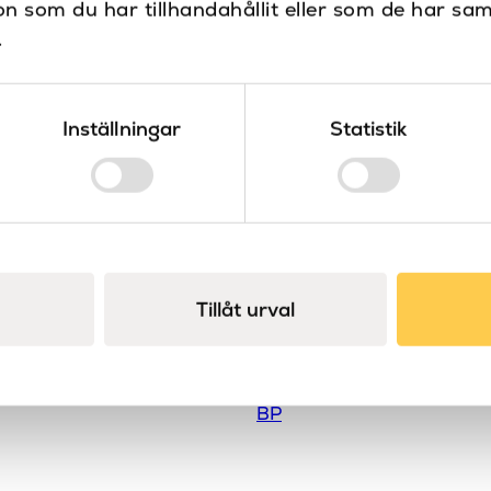
 som du har tillhandahållit eller som de har sam
.
Inställningar
Statistik
Tillåt urval
tare handdukstork BP
London vatten
BP