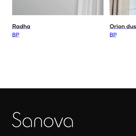
Radha
Orion du
BP
BP