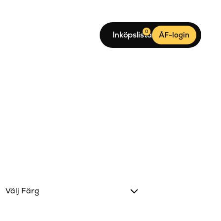
0
Inköpslista
ÅF-login
Välj Färg