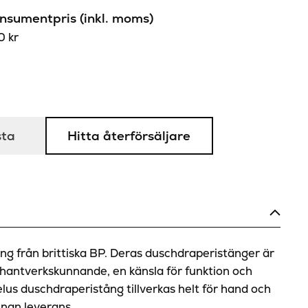
sumentpris (inkl. moms)
50
kr
sta
Hitta återförsäljare
ng från brittiska BP. Deras duschdraperistänger är
t hantverkskunnande, en känsla för funktion och
elus duschdraperistång tillverkas helt för hand och
nnan leverans.