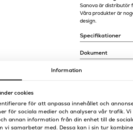
Sanova är distributör 
Våra produkter är noga 
design.
Specifikationer
Bredd (mm)
Dokument
Djup (mm)
Ritning
Information
Färg
nder cookies
Produkttyp
ntifierare för att anpassa innehållet och annonse
ner för sociala medier och analysera vår trafik. V
Varumärke
och annan information från din enhet till de soci
m vi samarbetar med. Dessa kan i sin tur kombin