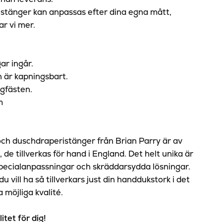
istänger kan anpassas efter dina egna mått,
ar vi mer.
ar ingår.
h är kapningsbart.
gfästen.
m
ch duschdraperistänger från Brian Parry är av
, de tillverkas för hand i England. Det helt unika är
specialanpassningar och skräddarsydda lösningar.
 du vill ha så tillverkars just din handdukstork i det
möjliga kvalité.
itet för dig!