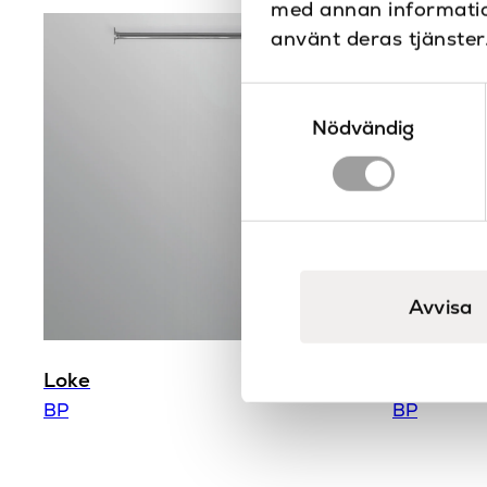
med annan information
använt deras tjänster
Samtyckesval
Nödvändig
Avvisa
Loke
Strömbry
BP
BP