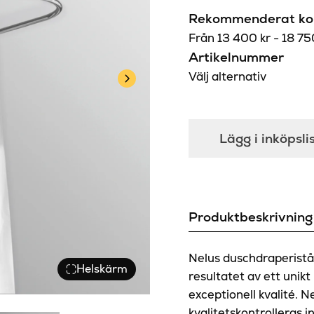
Rekommenderat kon
Från
13 400
kr
-
18 7
Artikelnummer
Välj alternativ
Lägg i inköpsli
Produktbeskrivning
Nelus duschdraperistå
Helskärm
resultatet av ett unik
exceptionell kvalité. N
kvalitetskontrolleras i