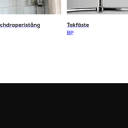
schdraperistång
Takfäste
BP