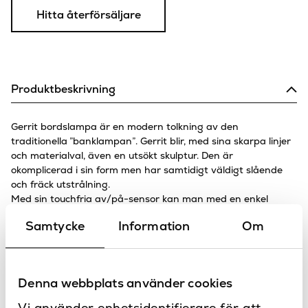
Hitta återförsäljare
Produktbeskrivning
Gerrit bordslampa är en modern tolkning av den
traditionella ”banklampan”. Gerrit blir, med sina skarpa linjer
och materialval, även en utsökt skulptur. Den är
okomplicerad i sin form men har samtidigt väldigt slående
och fräck utstrålning.
Med sin touchfria av/på-sensor kan man med en enkel
handgest aktivera armaturen.
Samtycke
Information
Om
Med den senaste LED-tekniken ger den ett mycket behagligt
och mjukt sken och fyller sin funktion väl som bordskamrat
med sin beprövade färgtemperatur om 2700K.
Denna webbplats använder cookies
Specifikationer
Vi använder enhetsidentifierare för att