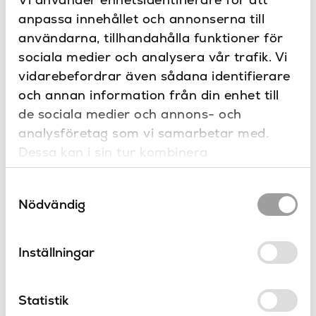
Nej
Dimbar
anpassa innehållet och annonserna till
Dokument
användarna, tillhandahålla funktioner för
Borstad guld
Färg
Ritning
sociala medier och analysera vår trafik. Vi
Montering
2700K
Färgtemperatur
vidarebefordrar även sådana identifierare
och annan information från din enhet till
IP20
IP-klass
Kontakta oss
de sociala medier och annons- och
Har du frågor eller vill du göra en
7.7W LED
Maxstyrka
analysföretag som vi samarbetar med.
specialbeställning?
Dessa kan i sin tur kombinera
Bord
Placering
informationen med annan information som
Bordslampa
Produkttyp
Samtyckesval
du har tillhandahållit eller som de har
Nödvändig
samlat in när du har använt deras tjänster.
Ja
Strömbrytare
Inställningar
Produkter
från Astro
Statistik