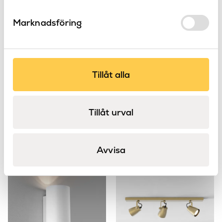
Marknadsföring
Tillåt alla
Tillåt urval
Ottavino Pendant
Juno Recessed
Astro
Astro
Juno
Avvisa