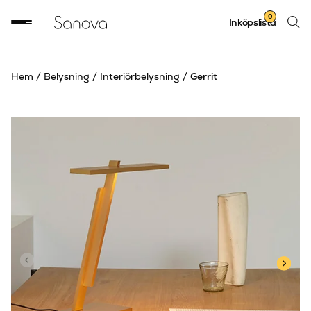
Sök
0
Inköpslista
produ
Hem
/
Belysning
/
Interiörbelysning
/
Gerrit