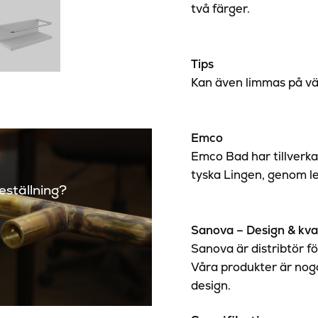
två färger.
Tips
Kan även limmas på väg
Emco
Emco Bad har tillverka
tyska Lingen, genom le
beställning?
Sanova – Design & kval
Sanova är distribtör f
Våra produkter är noga 
design.