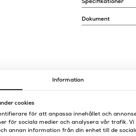
Specifikationer
Bredd (mm)
Dokument
Djup (mm)
Ritning
Montering
Färg
Skötsel
Färg filtrering
Höjd (mm)
Limbar
Information
Placering
nder cookies
Produkttyp
ntifierare för att anpassa innehållet och annonse
Serie
ner för sociala medier och analysera vår trafik. V
och annan information från din enhet till de soci
Varumärke