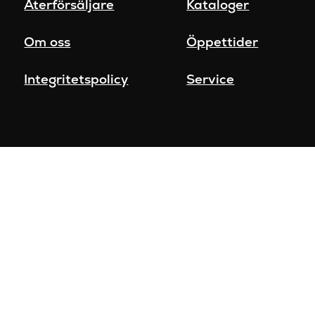
Återförsäljare
Kataloger
Om oss
Öppettider
Integritetspolicy
Service