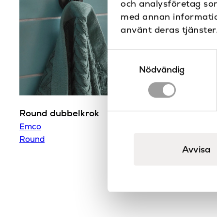
och analysföretag so
med annan information
använt deras tjänster
Samtyckesval
Nödvändig
Round dubbelkrok
Limbart m
Emco
Emco
Round
Round
Avvisa