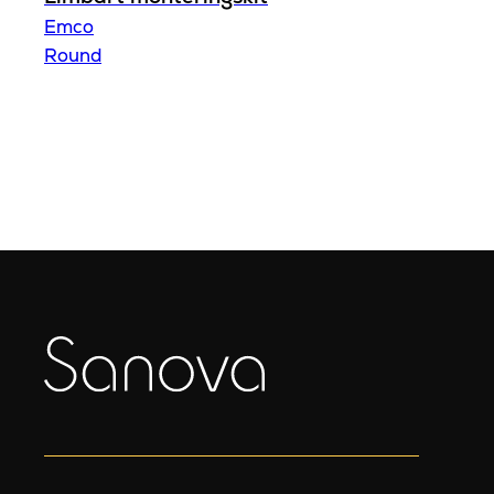
Emco
Round