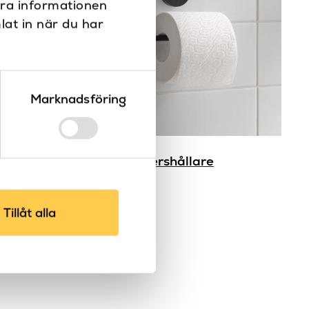
era informationen
lat in när du har
Marknadsföring
llare
Round pappershållare
Emco
Round
Tillåt alla