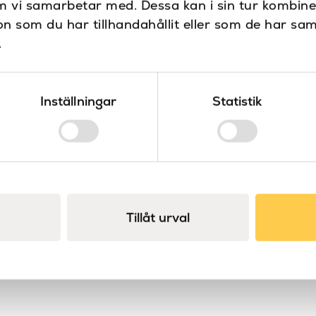
m vi samarbetar med. Dessa kan i sin tur kombin
 som du har tillhandahållit eller som de har sam
.
Inställningar
Statistik
onteringskit
Round reservpappershå
Emco
Round
Tillåt urval