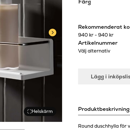
Färg
Rekommenderat kon
940
kr
-
940
kr
Artikelnummer
Välj alternativ
Lägg i inköpsli
Produktbeskrivning
Helskärm
Round duschhylla för v