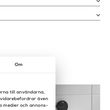
225
100
Krom/Matt vit, Matt svart
Krom, Svart
75
Ja
Om
Vägg
Duschhyllor
rna till användarna,
Round
i vidarebefordrar även
ala medier och annons-
Emco