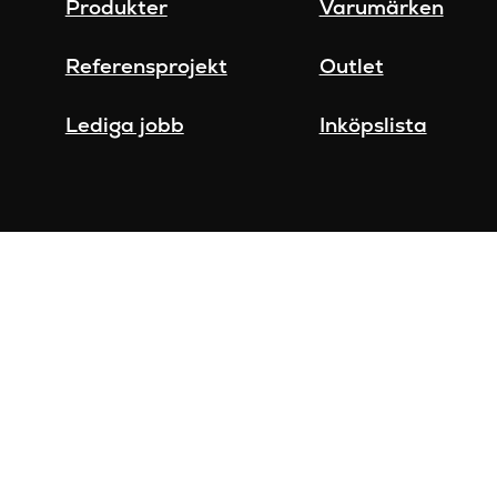
Produkter
Varumärken
Referensprojekt
Outlet
Lediga jobb
Inköpslista